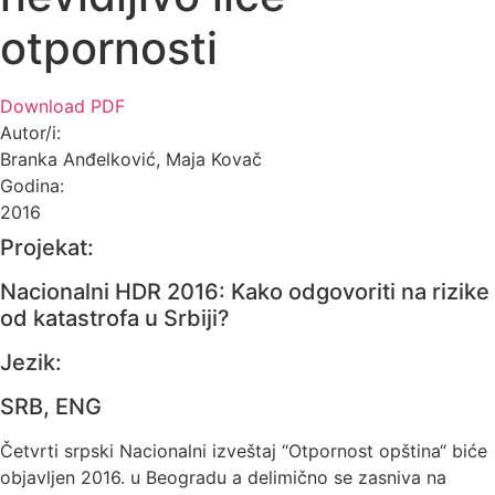
otpornosti
Download PDF
Autor/i:
Branka Anđelković, Maja Kovač
Godina:
2016
Projekat:
Nacionalni HDR 2016: Kako odgovoriti na rizike
od katastrofa u Srbiji?
Jezik:
SRB, ENG
Četvrti srpski Nacionalni izveštaj “Otpornost opština“ biće
objavljen 2016. u Beogradu a delimično se zasniva na