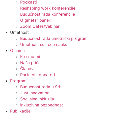
Podkasti
Reshaping work konferencije
Budućnost rada konferencije
Gigmetar paneli
Zoom Cafés/Vebinari
Umetnost
Budućnost rada umetnički program
Umetnost susreće nauku
O nama
Ko smo mi
Naša priča
Članovi
Partneri i donatori
Programi
Budućnost rada u Srbiji
Just Innovation
Socijalna inkluzija
Inkluzivna bezbednost
Publikacije