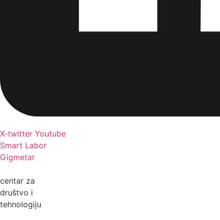
X-twitter
Youtube
Smart Labor
Gigmetar
centar za
društvo i
tehnologiju