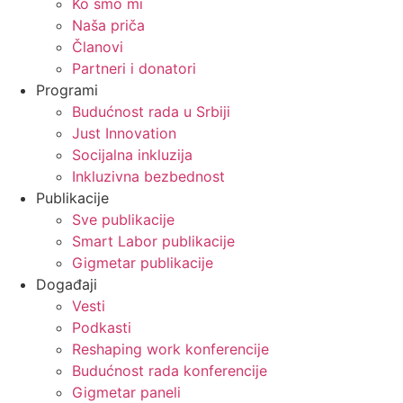
Ko smo mi
Naša priča
Članovi
Partneri i donatori
Programi
Budućnost rada u Srbiji
Just Innovation
Socijalna inkluzija
Inkluzivna bezbednost
Publikacije
Sve publikacije
Smart Labor publikacije
Gigmetar publikacije
Događaji
Vesti
Podkasti
Reshaping work konferencije
Budućnost rada konferencije
Gigmetar paneli