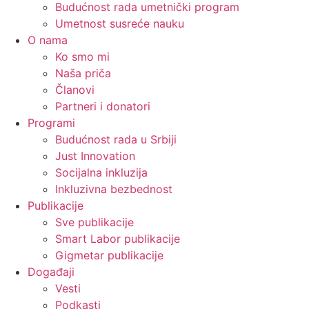
Budućnost rada umetnički program
Umetnost susreće nauku
O nama
Ko smo mi
Naša priča
Članovi
Partneri i donatori
Programi
Budućnost rada u Srbiji
Just Innovation
Socijalna inkluzija
Inkluzivna bezbednost
Publikacije
Sve publikacije
Smart Labor publikacije
Gigmetar publikacije
Događaji
Vesti
Podkasti