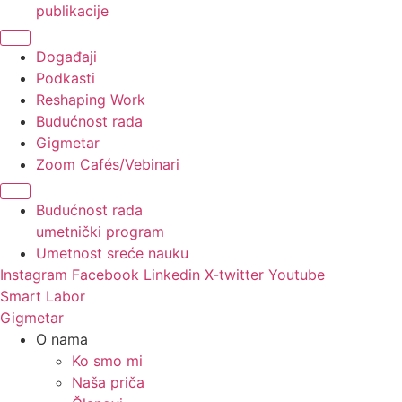
publikacije
Događaji
Podkasti
Reshaping Work
Budućnost rada
Gigmetar
Zoom Cafés/Vebinari
Budućnost rada
umetnički program
Umetnost sreće nauku
Instagram
Facebook
Linkedin
X-twitter
Youtube
Smart Labor
Gigmetar
O nama
Ko smo mi
Naša priča