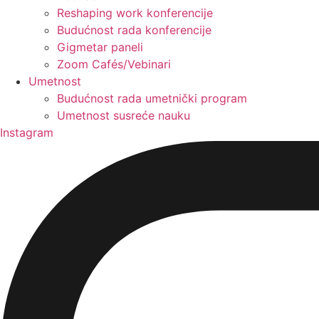
Reshaping work konferencije
Budućnost rada konferencije
Gigmetar paneli
Zoom Cafés/Vebinari
Umetnost
Budućnost rada umetnički program
Umetnost susreće nauku
Instagram