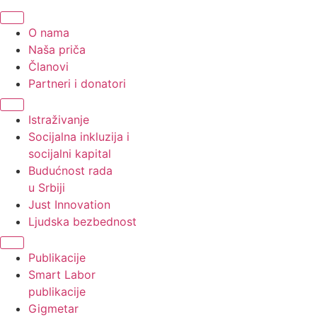
O nama
Naša priča
Članovi
Partneri i donatori
Istraživanje
Socijalna inkluzija i
socijalni kapital
Budućnost rada
u Srbiji
Just Innovation
Ljudska bezbednost
Publikacije
Smart Labor
publikacije
Gigmetar