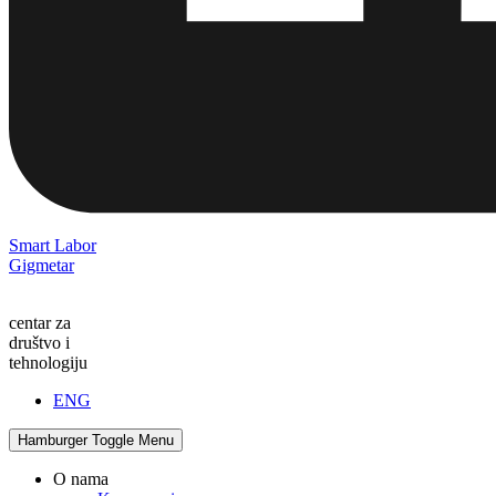
Smart Labor
Gigmetar
centar za
društvo i
tehnologiju
ENG
Hamburger Toggle Menu
O nama