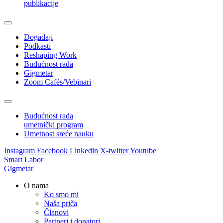
publikacije
Događaji
Podkasti
Reshaping Work
Budućnost rada
Gigmetar
Zoom Cafés/Vebinari
Budućnost rada
umetnički program
Umetnost sreće nauku
Instagram
Facebook
Linkedin
X-twitter
Youtube
Smart Labor
Gigmetar
O nama
Ko smo mi
Naša priča
Članovi
Partneri i donatori