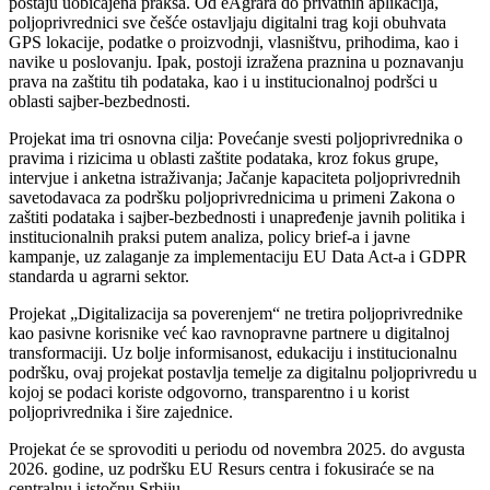
postaju uobičajena praksa. Od eAgrara do privatnih aplikacija,
poljoprivrednici sve češće ostavljaju digitalni trag koji obuhvata
GPS lokacije, podatke o proizvodnji, vlasništvu, prihodima, kao i
navike u poslovanju. Ipak, postoji izražena praznina u poznavanju
prava na zaštitu tih podataka, kao i u institucionalnoj podršci u
oblasti sajber-bezbednosti.
Projekat ima tri osnovna cilja: Povećanje svesti poljoprivrednika o
pravima i rizicima u oblasti zaštite podataka, kroz fokus grupe,
intervjue i anketna istraživanja; Jačanje kapaciteta poljoprivrednih
savetodavaca za podršku poljoprivrednicima u primeni Zakona o
zaštiti podataka i sajber-bezbednosti i unapređenje javnih politika i
institucionalnih praksi putem analiza, policy brief-a i javne
kampanje, uz zalaganje za implementaciju EU Data Act-a i GDPR
standarda u agrarni sektor.
Projekat „Digitalizacija sa poverenjem“ ne tretira poljoprivrednike
kao pasivne korisnike već kao ravnopravne partnere u digitalnoj
transformaciji. Uz bolje informisanost, edukaciju i institucionalnu
podršku, ovaj projekat postavlja temelje za digitalnu poljoprivredu u
kojoj se podaci koriste odgovorno, transparentno i u korist
poljoprivrednika i šire zajednice.
Projekat će se sprovoditi u periodu od novembra 2025. do avgusta
2026. godine, uz podršku EU Resurs centra i fokusiraće se na
centralnu i istočnu Srbiju.