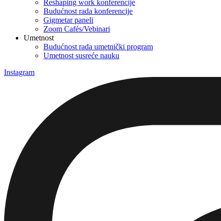
Reshaping work konferencije
Budućnost rada konferencije
Gigmetar paneli
Zoom Cafés/Vebinari
Umetnost
Budućnost rada umetnički program
Umetnost susreće nauku
Instagram