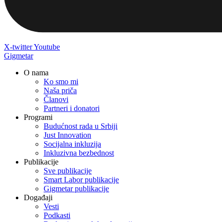
X-twitter
Youtube
Gigmetar
O nama
Ko smo mi
Naša priča
Članovi
Partneri i donatori
Programi
Budućnost rada u Srbiji
Just Innovation
Socijalna inkluzija
Inkluzivna bezbednost
Publikacije
Sve publikacije
Smart Labor publikacije
Gigmetar publikacije
Događaji
Vesti
Podkasti