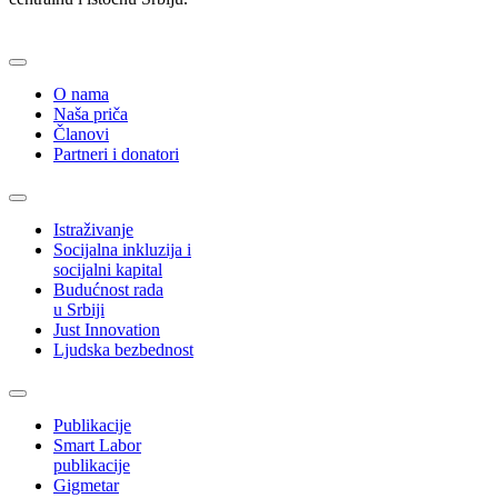
O nama
Naša priča
Članovi
Partneri i donatori
Istraživanje
Socijalna inkluzija i
socijalni kapital
Budućnost rada
u Srbiji
Just Innovation
Ljudska bezbednost
Publikacije
Smart Labor
publikacije
Gigmetar