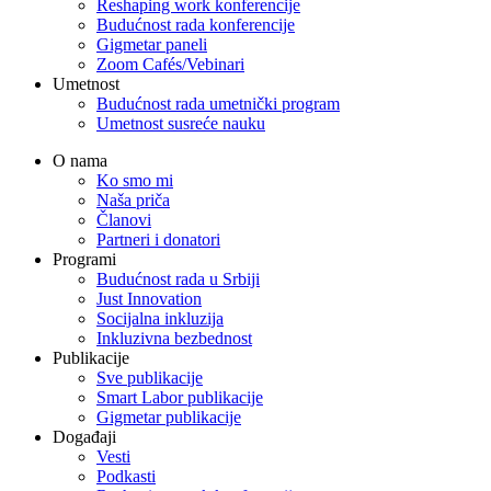
Reshaping work konferencije
Budućnost rada konferencije
Gigmetar paneli
Zoom Cafés/Vebinari
Umetnost
Budućnost rada umetnički program
Umetnost susreće nauku
O nama
Ko smo mi
Naša priča
Članovi
Partneri i donatori
Programi
Budućnost rada u Srbiji
Just Innovation
Socijalna inkluzija
Inkluzivna bezbednost
Publikacije
Sve publikacije
Smart Labor publikacije
Gigmetar publikacije
Događaji
Vesti
Podkasti