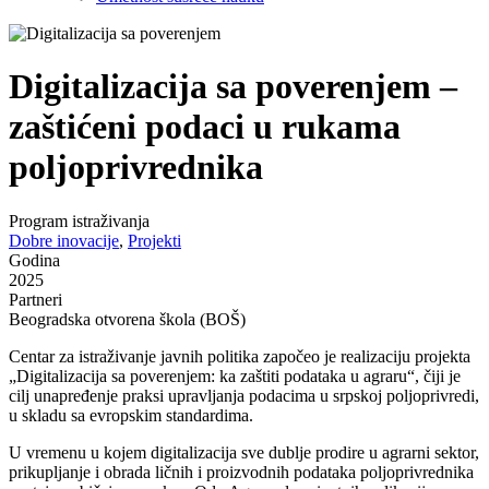
Digitalizacija sa poverenjem –
zaštićeni podaci u rukama
poljoprivrednika
Program istraživanja
Dobre inovacije
,
Projekti
Godina
2025
Partneri
Beogradska otvorena škola (BOŠ)
Centar za istraživanje javnih politika započeo je realizaciju projekta
„Digitalizacija sa poverenjem: ka zaštiti podataka u agraru“, čiji je
cilj unapređenje praksi upravljanja podacima u srpskoj poljoprivredi,
u skladu sa evropskim standardima.
U vremenu u kojem digitalizacija sve dublje prodire u agrarni sektor,
prikupljanje i obrada ličnih i proizvodnih podataka poljoprivrednika