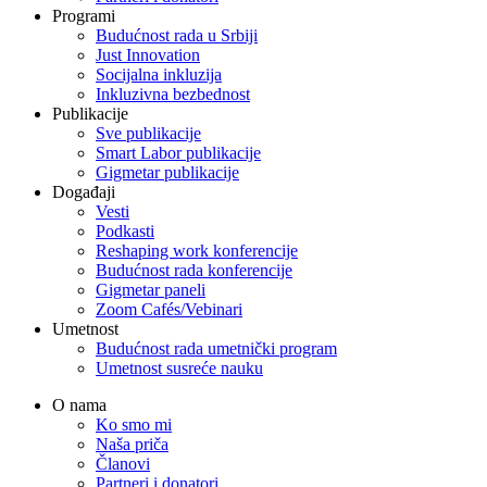
Programi
Budućnost rada u Srbiji
Just Innovation
Socijalna inkluzija
Inkluzivna bezbednost
Publikacije
Sve publikacije
Smart Labor publikacije
Gigmetar publikacije
Događaji
Vesti
Podkasti
Reshaping work konferencije
Budućnost rada konferencije
Gigmetar paneli
Zoom Cafés/Vebinari
Umetnost
Budućnost rada umetnički program
Umetnost susreće nauku
O nama
Ko smo mi
Naša priča
Članovi
Partneri i donatori