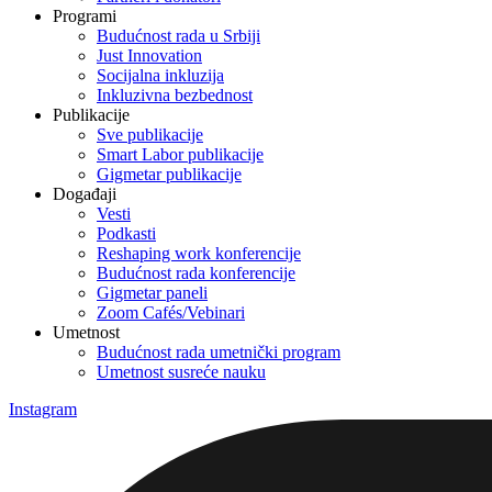
Programi
Budućnost rada u Srbiji
Just Innovation
Socijalna inkluzija
Inkluzivna bezbednost
Publikacije
Sve publikacije
Smart Labor publikacije
Gigmetar publikacije
Događaji
Vesti
Podkasti
Reshaping work konferencije
Budućnost rada konferencije
Gigmetar paneli
Zoom Cafés/Vebinari
Umetnost
Budućnost rada umetnički program
Umetnost susreće nauku
Instagram