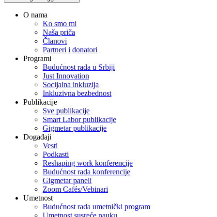
O nama
Ko smo mi
Naša priča
Članovi
Partneri i donatori
Programi
Budućnost rada u Srbiji
Just Innovation
Socijalna inkluzija
Inkluzivna bezbednost
Publikacije
Sve publikacije
Smart Labor publikacije
Gigmetar publikacije
Događaji
Vesti
Podkasti
Reshaping work konferencije
Budućnost rada konferencije
Gigmetar paneli
Zoom Cafés/Vebinari
Umetnost
Budućnost rada umetnički program
Umetnost susreće nauku