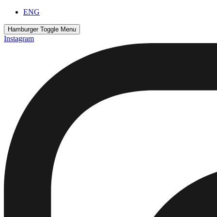
Скочите
ENG
на
садржај
Hamburger Toggle Menu
Instagram