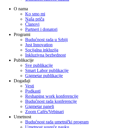
O nama
Ko smo mi
Naša priča
Članovi
Partneri i donatori
Programi
Budućnost rada u Srbiji
Just Innovation
Socijalna inkluzija
Inkluzivna bezbednost
Publikacije
Sve publikacije
Smart Labor publikacije
Gigmetar publikacije
Događaji
Vesti
Podkasti
Reshaping work konferencije
Budućnost rada konferencije
Gigmetar paneli
Zoom Cafés/Vebinari
Umetnost
Budućnost rada umetnički program
Umetnost susreće nauku