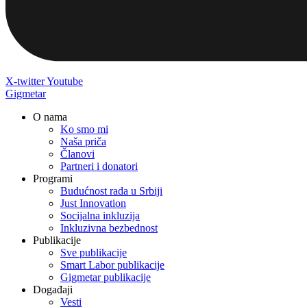
X-twitter
Youtube
Gigmetar
O nama
Ko smo mi
Naša priča
Članovi
Partneri i donatori
Programi
Budućnost rada u Srbiji
Just Innovation
Socijalna inkluzija
Inkluzivna bezbednost
Publikacije
Sve publikacije
Smart Labor publikacije
Gigmetar publikacije
Događaji
Vesti