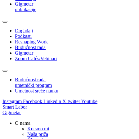
Gigmetar
publikacije
Događaji
Podkasti
Reshaping Work
Budućnost rada
Gigmetar
Zoom Cafés/Vebinari
Budućnost rada
umetnički program
Umetnost sreće nauku
Instagram
Facebook
Linkedin
X-twitter
Youtube
Smart Labor
Gigmetar
O nama
Ko smo mi
Naša priča