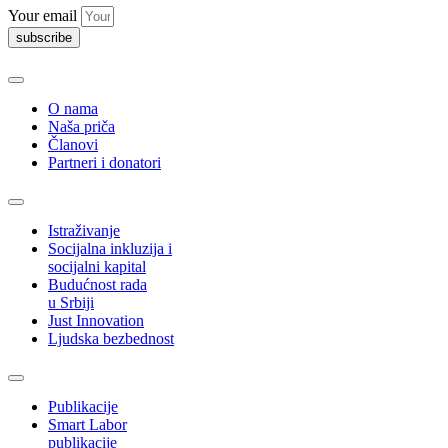
Your email
subscribe
O nama
Naša priča
Članovi
Partneri i donatori
Istraživanje
Socijalna inkluzija i
socijalni kapital
Budućnost rada
u Srbiji
Just Innovation
Ljudska bezbednost
Publikacije
Smart Labor
publikacije