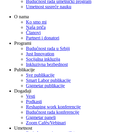
Budućnost rada umetnički program
Umetnost susreće nauku
O nama
Ko smo mi
Naša priča
Članovi
Partneri i donatori
Programi
Budućnost rada u Srbiji
Just Innovation
Socijalna inkluzija
Inkluzivna bezbednost
Publikacije
Sve publikacije
Smart Labor publikacije
Gigmetar publikacije
Događaji
Vesti
Podkasti
Reshaping work konferencije
Budućnost rada konferencije
Gigmetar paneli
Zoom Cafés/Vebinari
Umetnost