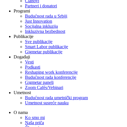
Članovi
Partneri i donatori
Programi
Budućnost rada u Srbiji
Just Innovation
Socijalna inkluzija
Inkluzivna bezbednost
Publikacije
Sve publikacije
Smart Labor publikacije
Gigmetar publikacije
Događaji
Vesti
Podkasti
Reshaping work konferencije
Budućnost rada konferencije
Gigmetar paneli
Zoom Cafés/Vebinari
Umetnost
Budućnost rada umetnički program
Umetnost susreće nauku
O nama
Ko smo mi
Naša priča