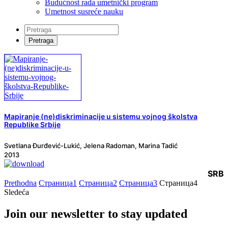
Budućnost rada umetnički program
Umetnost susreće nauku
Mapiranje (ne)diskriminacije u sistemu vojnog školstva
Republike Srbije
Svetlana Đurđević-Lukić, Jelena Radoman, Marina Tadić
2013
SRB
Prethodna
Страница
1
Страница
2
Страница
3
Страница
4
Sledeća
Join our newsletter to stay updated