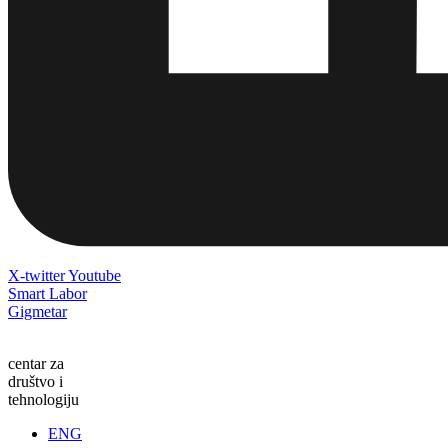
X-twitter
Youtube
Smart Labor
Gigmetar
centar za
društvo i
tehnologiju
ENG