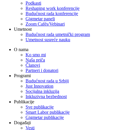
Podkasti
Reshaping work konferencije
Budućnost rada konferencije
Gigmetar paneli
Zoom Cafés/Vebinari
Umetnost
Budućnost rada umetnički program
Umetnost susreće nauku
O nama
Ko smo mi
Naša priča
Članovi
Partneri i donatori
Programi
Budućnost rada u Srbiji
Just Innovation
Socijalna inkluzija
Inkluzivna bezbednost
Publikacije
Sve publikacije
Smart Labor publikacije
Gigmetar publikacije
Događaji
Vesti