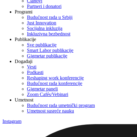
Članovi
Partneri i donatori
Programi
Budućnost rada u Srbiji
Just Innovation
Socijalna inkluzija
Inkluzivna bezbednost
Publikacije
Sve publikacije
Smart Labor publikacije
Gigmetar publikacije
Događaji
Vesti
Podkasti
Reshaping work konferencije
Budućnost rada konferencije
Gigmetar paneli
Zoom Cafés/Vebinari
Umetnost
Budućnost rada umetnički program
Umetnost susreće nauku
Instagram