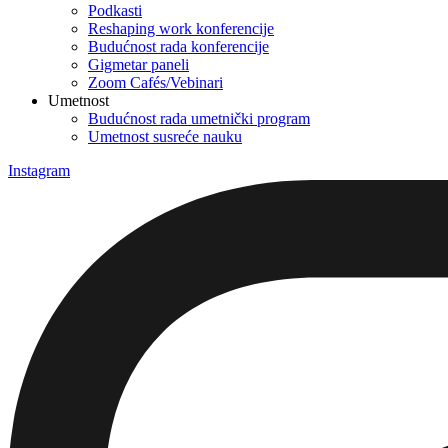
Podkasti
Reshaping work konferencije
Budućnost rada konferencije
Gigmetar paneli
Zoom Cafés/Vebinari
Umetnost
Budućnost rada umetnički program
Umetnost susreće nauku
Instagram