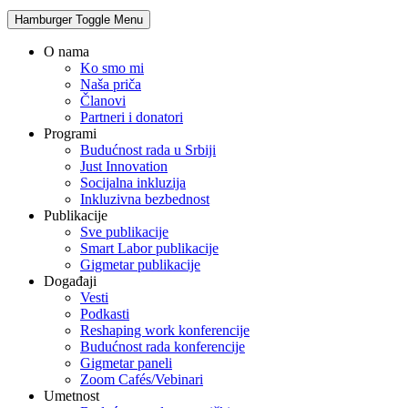
Hamburger Toggle Menu
O nama
Ko smo mi
Naša priča
Članovi
Partneri i donatori
Programi
Budućnost rada u Srbiji
Just Innovation
Socijalna inkluzija
Inkluzivna bezbednost
Publikacije
Sve publikacije
Smart Labor publikacije
Gigmetar publikacije
Događaji
Vesti
Podkasti
Reshaping work konferencije
Budućnost rada konferencije
Gigmetar paneli
Zoom Cafés/Vebinari
Umetnost