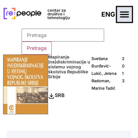
centar za
ENG
društvo i
tehnologiju
Mapiranje
Svetlana
2
(ne)diskriminacije u
Đurđević-
0
sistemu vojnog
školstva Republike
Lukić, Jelena
1
Srbije
Radoman,
3
Marina Tadić
SRB