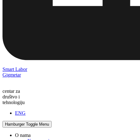
Smart Labor
Gigmetar
centar za
društvo i
tehnologiju
ENG
Hamburger Toggle Menu
O nama