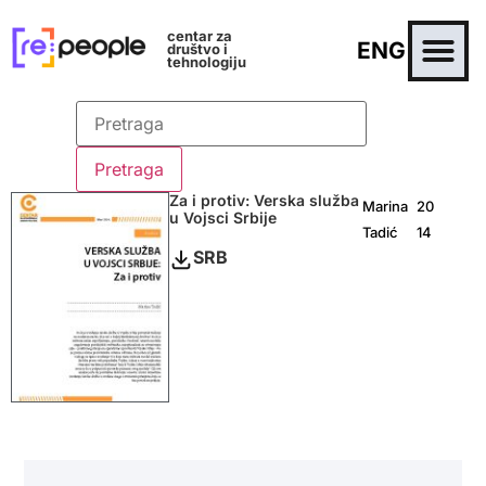
centar za
ENG
društvo i
tehnologiju
Za i protiv: Verska služba
Marina
20
u Vojsci Srbije
Tadić
14
SRB