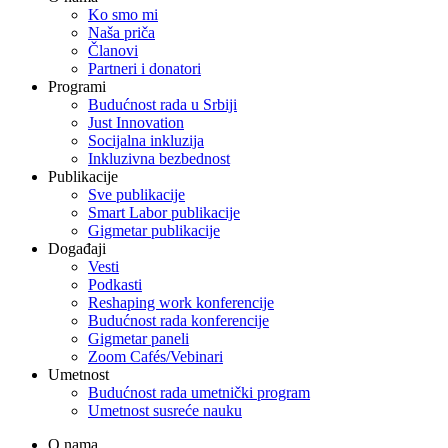
Ko smo mi
Naša priča
Članovi
Partneri i donatori
Programi
Budućnost rada u Srbiji
Just Innovation
Socijalna inkluzija
Inkluzivna bezbednost
Publikacije
Sve publikacije
Smart Labor publikacije
Gigmetar publikacije
Događaji
Vesti
Podkasti
Reshaping work konferencije
Budućnost rada konferencije
Gigmetar paneli
Zoom Cafés/Vebinari
Umetnost
Budućnost rada umetnički program
Umetnost susreće nauku
O nama