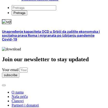
Unapređenje kapaciteta OCD u Srbiji da zaštite ekonomska i
socijalna prava Roma i migranata po izbijanju pandemije
Covid-19
Join our newsletter to stay updated
Your email
subscribe
O nama
Naša priča
Članovi
Partneri i donatori