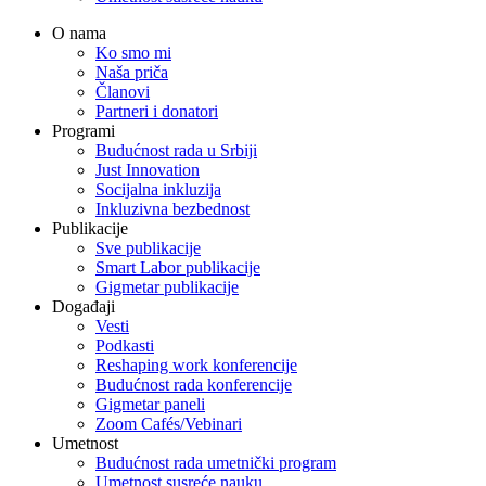
O nama
Ko smo mi
Naša priča
Članovi
Partneri i donatori
Programi
Budućnost rada u Srbiji
Just Innovation
Socijalna inkluzija
Inkluzivna bezbednost
Publikacije
Sve publikacije
Smart Labor publikacije
Gigmetar publikacije
Događaji
Vesti
Podkasti
Reshaping work konferencije
Budućnost rada konferencije
Gigmetar paneli
Zoom Cafés/Vebinari
Umetnost
Budućnost rada umetnički program
Umetnost susreće nauku