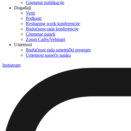
Gigmetar publikacije
Događaji
Vesti
Podkasti
Reshaping work konferencije
Budućnost rada konferencije
Gigmetar paneli
Zoom Cafés/Vebinari
Umetnost
Budućnost rada umetnički program
Umetnost susreće nauku
Instagram