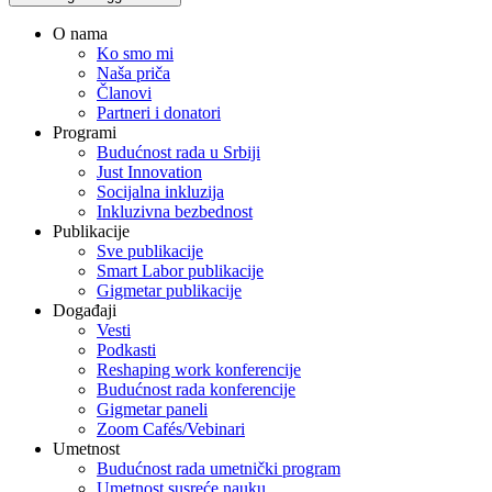
O nama
Ko smo mi
Naša priča
Članovi
Partneri i donatori
Programi
Budućnost rada u Srbiji
Just Innovation
Socijalna inkluzija
Inkluzivna bezbednost
Publikacije
Sve publikacije
Smart Labor publikacije
Gigmetar publikacije
Događaji
Vesti
Podkasti
Reshaping work konferencije
Budućnost rada konferencije
Gigmetar paneli
Zoom Cafés/Vebinari
Umetnost
Budućnost rada umetnički program
Umetnost susreće nauku