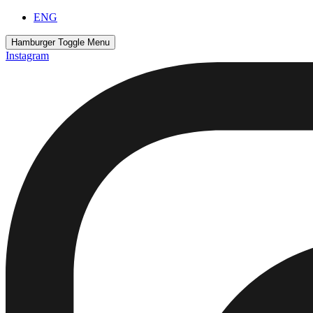
Скочите
ENG
на
садржај
Hamburger Toggle Menu
Instagram