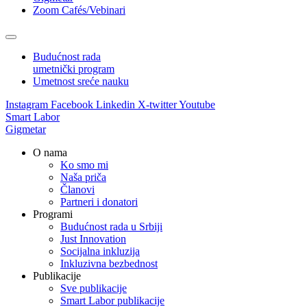
Zoom Cafés/Vebinari
Budućnost rada
umetnički program
Umetnost sreće nauku
Instagram
Facebook
Linkedin
X-twitter
Youtube
Smart Labor
Gigmetar
O nama
Ko smo mi
Naša priča
Članovi
Partneri i donatori
Programi
Budućnost rada u Srbiji
Just Innovation
Socijalna inkluzija
Inkluzivna bezbednost
Publikacije
Sve publikacije
Smart Labor publikacije