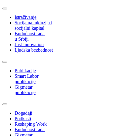
Istraživanje
Socijalna inkluzija i
socijalni kapital
Budućnost rada
u Srbiji
Just Innovation
Ljudska bezbednost
Publikacije
Smart Labor
publikacije
Gigmetar
publikacije
Događaji
Podkasti
Reshaping Work
Budućnost rada
Gigmetar