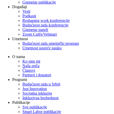
Gigmetar publikacije
Događaji
Vesti
Podkasti
Reshaping work konferencije
Budućnost rada konferencije
Gigmetar paneli
Zoom Cafés/Vebinari
Umetnost
Budućnost rada umetnički program
Umetnost susreće nauku
O nama
Ko smo mi
Naša priča
Članovi
Partneri i donatori
Programi
Budućnost rada u Srbiji
Just Innovation
Socijalna inkluzija
Inkluzivna bezbednost
Publikacije
Sve publikacije
Smart Labor publikacije