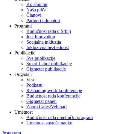
Ko smo mi
Naša priča
Članovi
Partneri i donatori
Programi
Budućnost rada u Srbiji
Just Innovation
Socijalna inkluzija
Inkluzivna bezbednost
Publikacije
Sve publikacije
Smart Labor publikacije
Gigmetar publikacije
Događaji
Vesti
Podkasti
Reshaping work konferencije
Budućnost rada konferencije
Gigmetar paneli
Zoom Cafés/Vebinari
Umetnost
Budućnost rada umetnički program
Umetnost susreće nauku
Instagram