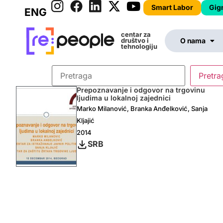
Smart Labor
Gig
ENG
centar za
društvo i
O nama
tehnologiju
Prepoznavanje i odgovor na trgovinu
ljudima u lokalnoj zajednici
Marko Milanović, Branka Anđelković, Sanja
Kljajić
2014
SRB