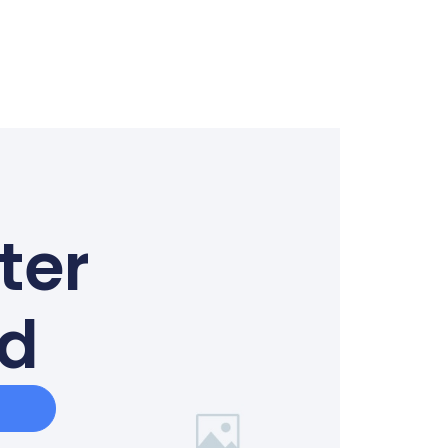
ter
ed