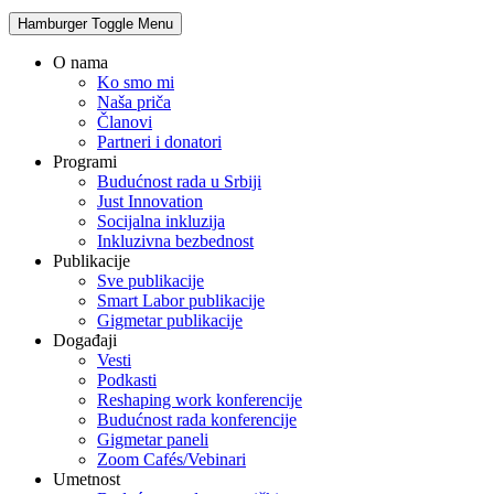
Hamburger Toggle Menu
O nama
Ko smo mi
Naša priča
Članovi
Partneri i donatori
Programi
Budućnost rada u Srbiji
Just Innovation
Socijalna inkluzija
Inkluzivna bezbednost
Publikacije
Sve publikacije
Smart Labor publikacije
Gigmetar publikacije
Događaji
Vesti
Podkasti
Reshaping work konferencije
Budućnost rada konferencije
Gigmetar paneli
Zoom Cafés/Vebinari
Umetnost