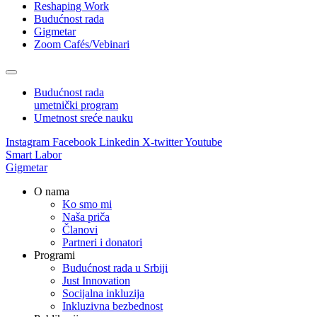
Reshaping Work
Budućnost rada
Gigmetar
Zoom Cafés/Vebinari
Budućnost rada
umetnički program
Umetnost sreće nauku
Instagram
Facebook
Linkedin
X-twitter
Youtube
Smart Labor
Gigmetar
O nama
Ko smo mi
Naša priča
Članovi
Partneri i donatori
Programi
Budućnost rada u Srbiji
Just Innovation
Socijalna inkluzija
Inkluzivna bezbednost