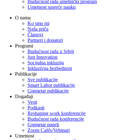
Budućnost rada umetnički program
Umetnost susreće nauku
O nama
Ko smo mi
Naša priča
Članovi
Partneri i donatori
Programi
Budućnost rada u Srbiji
Just Innovation
Socijalna inkluzija
Inkluzivna bezbednost
Publikacije
Sve publikacije
Smart Labor publikacije
Gigmetar publikacije
Događaji
Vesti
Podkasti
Reshaping work konferencije
Budućnost rada konferencije
Gigmetar paneli
Zoom Cafés/Vebinari
Umetnost