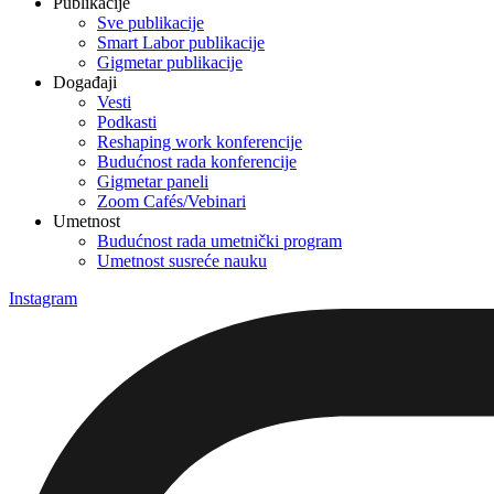
Publikacije
Sve publikacije
Smart Labor publikacije
Gigmetar publikacije
Događaji
Vesti
Podkasti
Reshaping work konferencije
Budućnost rada konferencije
Gigmetar paneli
Zoom Cafés/Vebinari
Umetnost
Budućnost rada umetnički program
Umetnost susreće nauku
Instagram