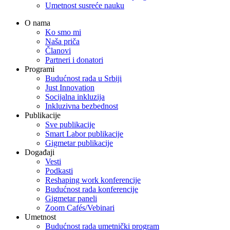
Umetnost susreće nauku
O nama
Ko smo mi
Naša priča
Članovi
Partneri i donatori
Programi
Budućnost rada u Srbiji
Just Innovation
Socijalna inkluzija
Inkluzivna bezbednost
Publikacije
Sve publikacije
Smart Labor publikacije
Gigmetar publikacije
Događaji
Vesti
Podkasti
Reshaping work konferencije
Budućnost rada konferencije
Gigmetar paneli
Zoom Cafés/Vebinari
Umetnost
Budućnost rada umetnički program