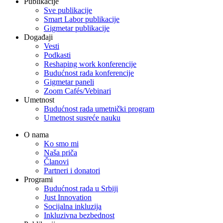
Publikacije
Sve publikacije
Smart Labor publikacije
Gigmetar publikacije
Događaji
Vesti
Podkasti
Reshaping work konferencije
Budućnost rada konferencije
Gigmetar paneli
Zoom Cafés/Vebinari
Umetnost
Budućnost rada umetnički program
Umetnost susreće nauku
O nama
Ko smo mi
Naša priča
Članovi
Partneri i donatori
Programi
Budućnost rada u Srbiji
Just Innovation
Socijalna inkluzija
Inkluzivna bezbednost