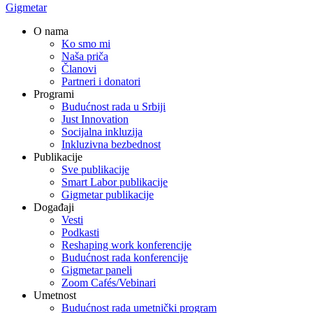
Gigmetar
O nama
Ko smo mi
Naša priča
Članovi
Partneri i donatori
Programi
Budućnost rada u Srbiji
Just Innovation
Socijalna inkluzija
Inkluzivna bezbednost
Publikacije
Sve publikacije
Smart Labor publikacije
Gigmetar publikacije
Događaji
Vesti
Podkasti
Reshaping work konferencije
Budućnost rada konferencije
Gigmetar paneli
Zoom Cafés/Vebinari
Umetnost
Budućnost rada umetnički program