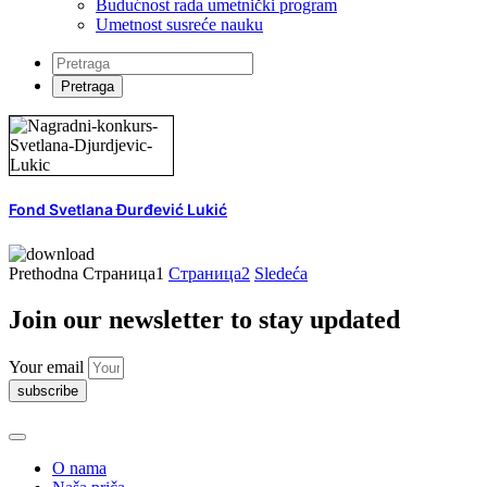
Budućnost rada umetnički program
Umetnost susreće nauku
Fond Svetlana Đurđević Lukić
Prethodna
Страница
1
Страница
2
Sledeća
Join our newsletter to stay updated
Your email
subscribe
O nama