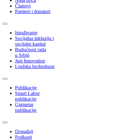
Naša priča
Članovi
Partneri i donatori
Istraživanje
Socijalna inkluzija i
socijalni kapital
Budućnost rada
u Srbiji
Just Innovation
Ljudska bezbednost
Publikacije
Smart Labor
publikacije
Gigmetar
publikacije
Događaji
Podkasti