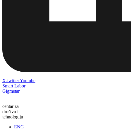
X-twitter
Youtube
Smart Labor
Gigmetar
centar za
društvo i
tehnologiju
ENG