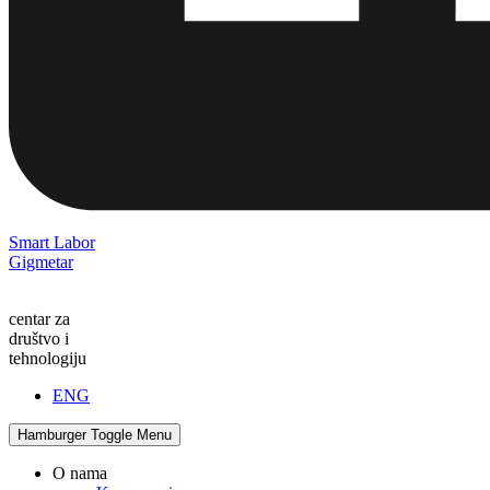
Smart Labor
Gigmetar
centar za
društvo i
tehnologiju
ENG
Hamburger Toggle Menu
O nama