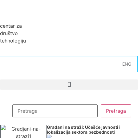
centar za
društvo i
tehnologiju
ENG
Građani na straži: Učešće javnosti i
lokalizacija sektora bezbednosti