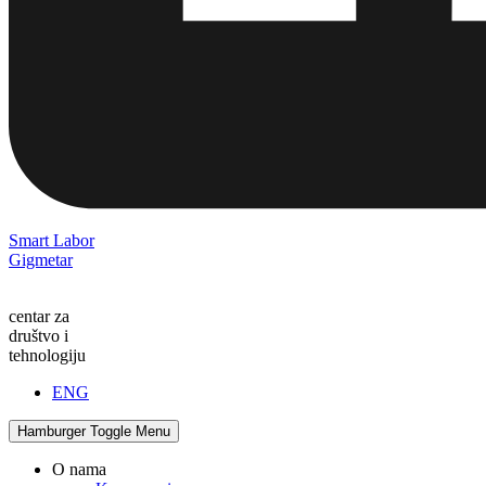
Smart Labor
Gigmetar
centar za
društvo i
tehnologiju
ENG
Hamburger Toggle Menu
O nama