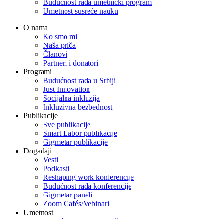
Budućnost rada umetnički program
Umetnost susreće nauku
O nama
Ko smo mi
Naša priča
Članovi
Partneri i donatori
Programi
Budućnost rada u Srbiji
Just Innovation
Socijalna inkluzija
Inkluzivna bezbednost
Publikacije
Sve publikacije
Smart Labor publikacije
Gigmetar publikacije
Događaji
Vesti
Podkasti
Reshaping work konferencije
Budućnost rada konferencije
Gigmetar paneli
Zoom Cafés/Vebinari
Umetnost