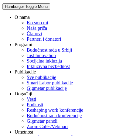
Hamburger Toggle Menu
O nama
Ko smo mi
Naša priča
Članovi
Partneri i donatori
Programi
Budućnost rada u Srbiji
Just Innovation
Socijalna inkluzija
Inkluzivna bezbednost
Publikacije
Sve publikacije
Smart Labor publikacije
Gigmetar publikacije
Događaji
Vesti
Podkasti
Reshaping work konferencije
Budućnost rada konferencije
Gigmetar paneli
Zoom Cafés/Vebinari
Umetnost