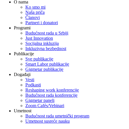
O nama
Ko smo mi
Naša priča
Članovi
Partneri i donatori
Programi
Budućnost rada u Srbiji
Just Innovation
Socijalna inkluzija
Inkluzivna bezbednost
Publikacije
Sve publikacije
Smart Labor publikacije
Gigmetar publikacije
Događaji
Vesti
Podkasti
Reshaping work konferencije
Budućnost rada konferencije
Gigmetar paneli
Zoom Cafés/Vebinari
Umetnost
Budućnost rada umetnički program
Umetnost susreće nauku