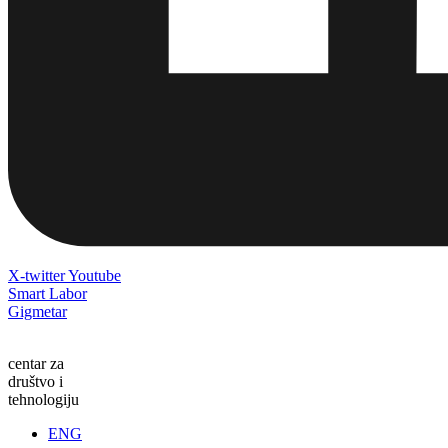
X-twitter
Youtube
Smart Labor
Gigmetar
centar za
društvo i
tehnologiju
ENG