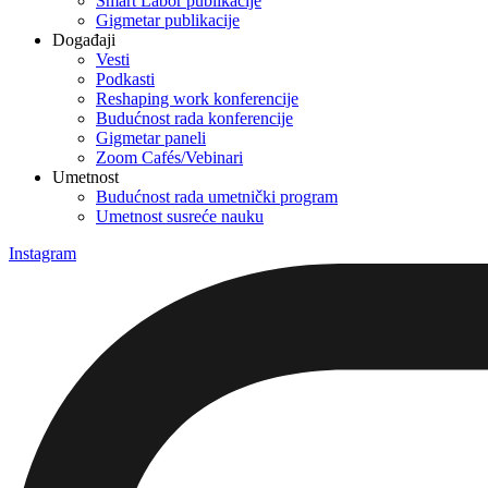
Smart Labor publikacije
Gigmetar publikacije
Događaji
Vesti
Podkasti
Reshaping work konferencije
Budućnost rada konferencije
Gigmetar paneli
Zoom Cafés/Vebinari
Umetnost
Budućnost rada umetnički program
Umetnost susreće nauku
Instagram