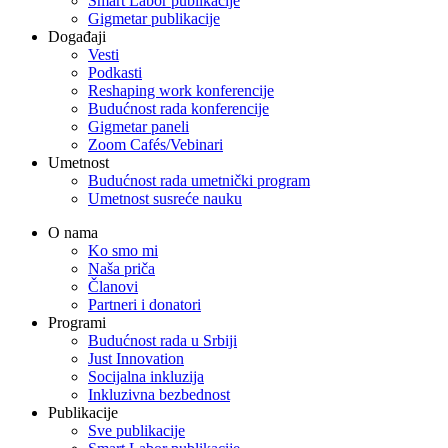
Smart Labor publikacije
Gigmetar publikacije
Događaji
Vesti
Podkasti
Reshaping work konferencije
Budućnost rada konferencije
Gigmetar paneli
Zoom Cafés/Vebinari
Umetnost
Budućnost rada umetnički program
Umetnost susreće nauku
O nama
Ko smo mi
Naša priča
Članovi
Partneri i donatori
Programi
Budućnost rada u Srbiji
Just Innovation
Socijalna inkluzija
Inkluzivna bezbednost
Publikacije
Sve publikacije