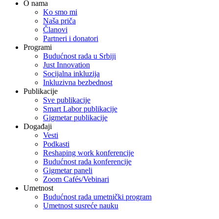
O nama
Ko smo mi
Naša priča
Članovi
Partneri i donatori
Programi
Budućnost rada u Srbiji
Just Innovation
Socijalna inkluzija
Inkluzivna bezbednost
Publikacije
Sve publikacije
Smart Labor publikacije
Gigmetar publikacije
Događaji
Vesti
Podkasti
Reshaping work konferencije
Budućnost rada konferencije
Gigmetar paneli
Zoom Cafés/Vebinari
Umetnost
Budućnost rada umetnički program
Umetnost susreće nauku