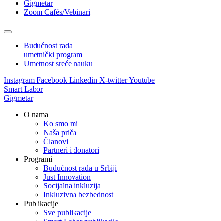
Gigmetar
Zoom Cafés/Vebinari
Budućnost rada
umetnički program
Umetnost sreće nauku
Instagram
Facebook
Linkedin
X-twitter
Youtube
Smart Labor
Gigmetar
O nama
Ko smo mi
Naša priča
Članovi
Partneri i donatori
Programi
Budućnost rada u Srbiji
Just Innovation
Socijalna inkluzija
Inkluzivna bezbednost
Publikacije
Sve publikacije