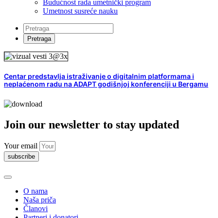
Budućnost rada umetnički program
Umetnost susreće nauku
Centar predstavlja istraživanje o digitalnim platformama i
neplaćenom radu na ADAPT godišnjoj konferenciji u Bergamu
Join our newsletter to stay updated
Your email
subscribe
O nama
Naša priča
Članovi
Partneri i donatori