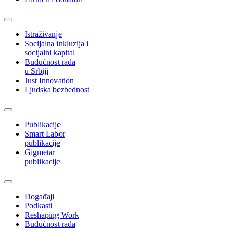
Istraživanje
Socijalna inkluzija i
socijalni kapital
Budućnost rada
u Srbiji
Just Innovation
Ljudska bezbednost
Publikacije
Smart Labor
publikacije
Gigmetar
publikacije
Događaji
Podkasti
Reshaping Work
Budućnost rada