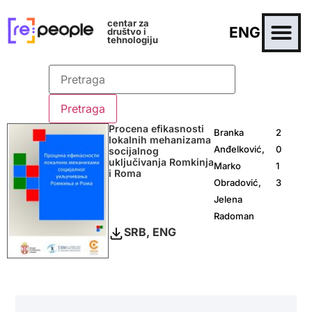
centar za
ENG
društvo i
tehnologiju
Procena efikasnosti
Branka
2
lokalnih mehanizama
Anđelković,
0
socijalnog
uključivanja Romkinja
Marko
1
i Roma
Obradović,
3
Jelena
Radoman
SRB, ENG