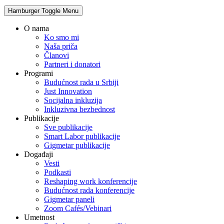
Hamburger Toggle Menu
O nama
Ko smo mi
Naša priča
Članovi
Partneri i donatori
Programi
Budućnost rada u Srbiji
Just Innovation
Socijalna inkluzija
Inkluzivna bezbednost
Publikacije
Sve publikacije
Smart Labor publikacije
Gigmetar publikacije
Događaji
Vesti
Podkasti
Reshaping work konferencije
Budućnost rada konferencije
Gigmetar paneli
Zoom Cafés/Vebinari
Umetnost