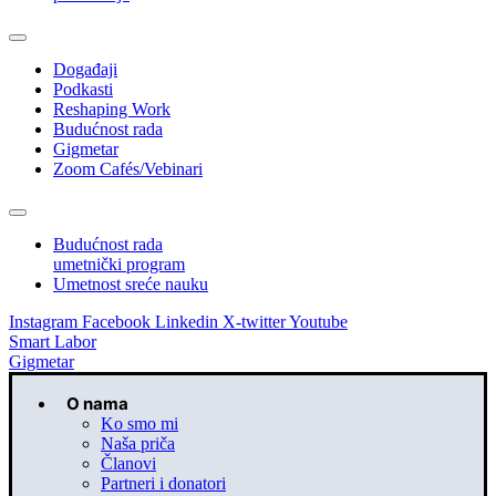
Događaji
Podkasti
Reshaping Work
Budućnost rada
Gigmetar
Zoom Cafés/Vebinari
Budućnost rada
umetnički program
Umetnost sreće nauku
Instagram
Facebook
Linkedin
X-twitter
Youtube
Smart Labor
Gigmetar
O nama
Ko smo mi
Naša priča
Članovi
Partneri i donatori