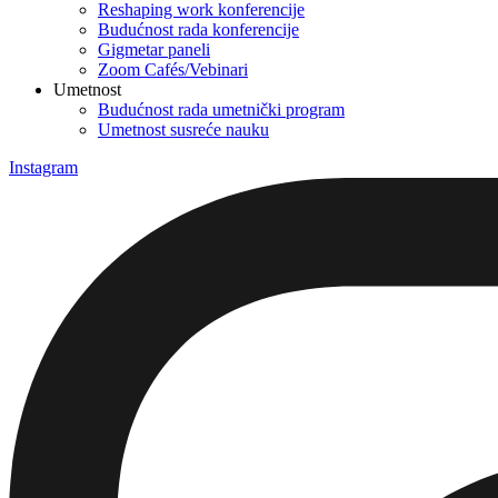
Reshaping work konferencije
Budućnost rada konferencije
Gigmetar paneli
Zoom Cafés/Vebinari
Umetnost
Budućnost rada umetnički program
Umetnost susreće nauku
Instagram