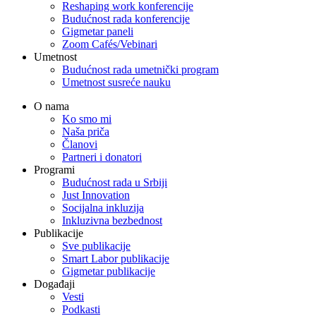
Reshaping work konferencije
Budućnost rada konferencije
Gigmetar paneli
Zoom Cafés/Vebinari
Umetnost
Budućnost rada umetnički program
Umetnost susreće nauku
O nama
Ko smo mi
Naša priča
Članovi
Partneri i donatori
Programi
Budućnost rada u Srbiji
Just Innovation
Socijalna inkluzija
Inkluzivna bezbednost
Publikacije
Sve publikacije
Smart Labor publikacije
Gigmetar publikacije
Događaji
Vesti
Podkasti