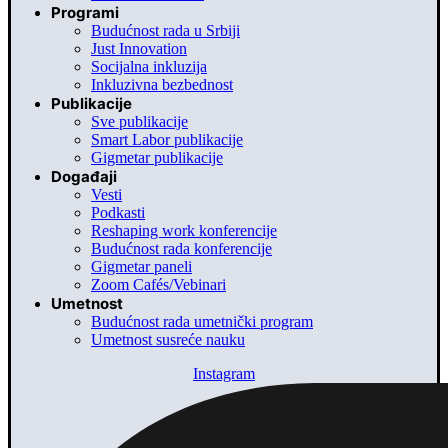
Programi
Budućnost rada u Srbiji
Just Innovation
Socijalna inkluzija
Inkluzivna bezbednost
Publikacije
Sve publikacije
Smart Labor publikacije
Gigmetar publikacije
Događaji
Vesti
Podkasti
Reshaping work konferencije
Budućnost rada konferencije
Gigmetar paneli
Zoom Cafés/Vebinari
Umetnost
Budućnost rada umetnički program
Umetnost susreće nauku
Instagram