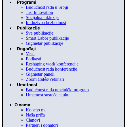
Programi
Budućnost rada u Srbiji
Just Innovation
Socijalna inkluzija
Inkluzivna bezbednost
Publikacije
Sve publikacije
Smart Labor publikacije
Gigmetar publikacije
Događaji
Vesti
Podkasti
Reshaping work konferencije
Budućnost rada konferencije
Gigmetar paneli
Zoom Cafés/Vebinari
Umetnost
Budućnost rada umetnički program
Umetnost susreće nauku
O nama
Ko smo mi
Naša priča
Članovi
Partneri i donatori