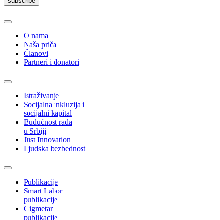
subscribe
O nama
Naša priča
Članovi
Partneri i donatori
Istraživanje
Socijalna inkluzija i
socijalni kapital
Budućnost rada
u Srbiji
Just Innovation
Ljudska bezbednost
Publikacije
Smart Labor
publikacije
Gigmetar
publikacije