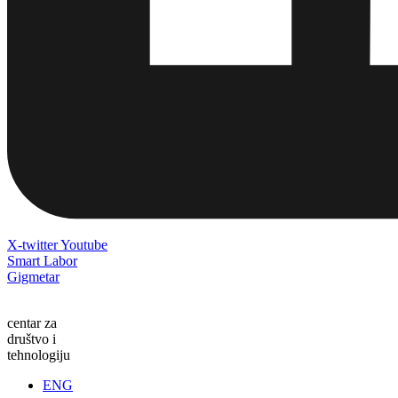
X-twitter
Youtube
Smart Labor
Gigmetar
centar za
društvo i
tehnologiju
ENG