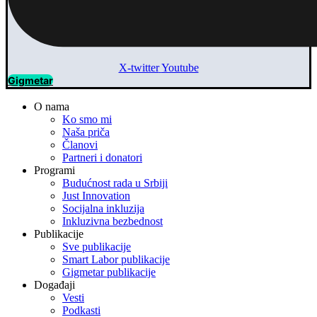
X-twitter
Youtube
Gigmetar
O nama
Ko smo mi
Naša priča
Članovi
Partneri i donatori
Programi
Budućnost rada u Srbiji
Just Innovation
Socijalna inkluzija
Inkluzivna bezbednost
Publikacije
Sve publikacije
Smart Labor publikacije
Gigmetar publikacije
Događaji
Vesti
Podkasti