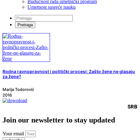
Budućnost rada umetnički program
Umetnost susreće nauku
Rodna ravnopravnost i politički procesi: Zašto žene ne glasaju
za žene?
Marija Todorović
2016
SRB
Join our newsletter to stay updated
Your email