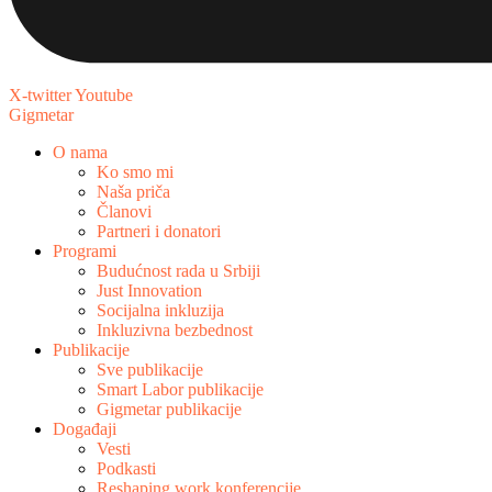
X-twitter
Youtube
Gigmetar
O nama
Ko smo mi
Naša priča
Članovi
Partneri i donatori
Programi
Budućnost rada u Srbiji
Just Innovation
Socijalna inkluzija
Inkluzivna bezbednost
Publikacije
Sve publikacije
Smart Labor publikacije
Gigmetar publikacije
Događaji
Vesti
Podkasti
Reshaping work konferencije