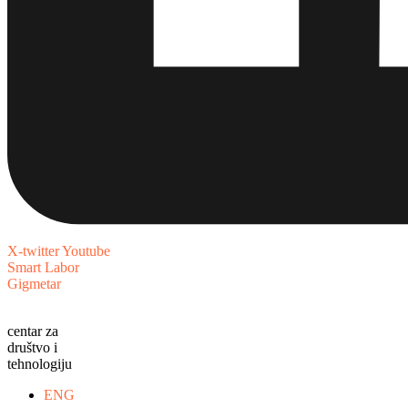
X-twitter
Youtube
Smart Labor
Gigmetar
centar za
društvo i
tehnologiju
ENG