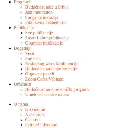
Programi
Budućnost rada u Srbiji
Just Innovation
Socijalna inkluzija
Inkluzivna bezbednost
Publikacije
Sve publikacije
Smart Labor publikacije
Gigmetar publikacije
Događaji
Vesti
Podkasti
Reshaping work konferencije
Budućnost rada konferencije
Gigmetar paneli
Zoom Cafés/Vebinari
Umetnost
Budućnost rada umetnički program
Umetnost susreće nauku
O nama
Ko smo mi
Naša priča
Članovi
Partneri i donatori