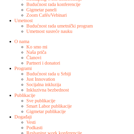
Budućnost rada konferencije
Gigmetar paneli
Zoom Cafés/Vebinari
Umetnost
Budućnost rada umetnički program
Umetnost susreće nauku
O nama
Ko smo mi
Naša priča
Članovi
Partneri i donatori
Programi
Budućnost rada u Srbiji
Just Innovation
Socijalna inkluzija
Inkluzivna bezbednost
Publikacije
Sve publikacije
Smart Labor publikacije
Gigmetar publikacije
Događaji
Vesti
Podkasti
Reshaping work konferencije