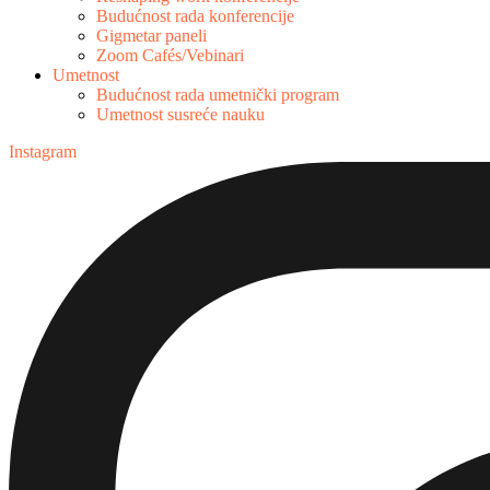
Budućnost rada konferencije
Gigmetar paneli
Zoom Cafés/Vebinari
Umetnost
Budućnost rada umetnički program
Umetnost susreće nauku
Instagram