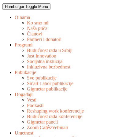
Hamburger Toggle Menu
O nama
Ko smo mi
Naša priča
Članovi
Partneri i donatori
Programi
Budućnost rada u Srbiji
Just Innovation
Socijalna inkluzija
Inkluzivna bezbednost
Publikacije
Sve publikacije
Smart Labor publikacije
Gigmetar publikacije
Događaji
Vesti
Podkasti
Reshaping work konferencije
Budućnost rada konferencije
Gigmetar paneli
Zoom Cafés/Vebinari
Umetnost