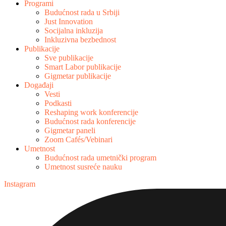
Programi
Budućnost rada u Srbiji
Just Innovation
Socijalna inkluzija
Inkluzivna bezbednost
Publikacije
Sve publikacije
Smart Labor publikacije
Gigmetar publikacije
Događaji
Vesti
Podkasti
Reshaping work konferencije
Budućnost rada konferencije
Gigmetar paneli
Zoom Cafés/Vebinari
Umetnost
Budućnost rada umetnički program
Umetnost susreće nauku
Instagram