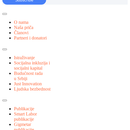
O nama
Naša priča
Članovi
Partneri i donatori
Istraživanje
Socijalna inkluzija i
socijalni kapital
Budućnost rada
u Srbiji
Just Innovation
Ljudska bezbednost
Publikacije
Smart Labor
publikacije
Gigmetar
publikacije