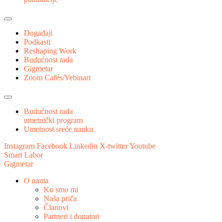
Događaji
Podkasti
Reshaping Work
Budućnost rada
Gigmetar
Zoom Cafés/Vebinari
Budućnost rada
umetnički program
Umetnost sreće nauku
Instagram
Facebook
Linkedin
X-twitter
Youtube
Smart Labor
Gigmetar
O nama
Ko smo mi
Naša priča
Članovi
Partneri i donatori