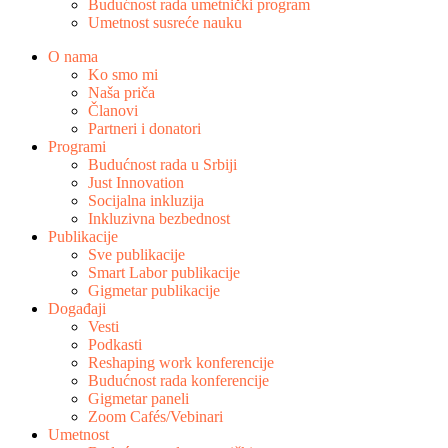
Budućnost rada umetnički program
Umetnost susreće nauku
O nama
Ko smo mi
Naša priča
Članovi
Partneri i donatori
Programi
Budućnost rada u Srbiji
Just Innovation
Socijalna inkluzija
Inkluzivna bezbednost
Publikacije
Sve publikacije
Smart Labor publikacije
Gigmetar publikacije
Događaji
Vesti
Podkasti
Reshaping work konferencije
Budućnost rada konferencije
Gigmetar paneli
Zoom Cafés/Vebinari
Umetnost