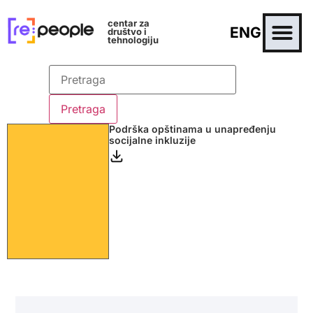
centar za
ENG
društvo i
tehnologiju
Podrška opštinama u unapređenju
socijalne inkluzije