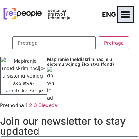
centar za
ENG
društvo i
tehnologiju
Mapiranje (ne)diskriminacije u
sistemu vojnog školstva (fond)
Prethodna
1
2
3
Sledeća
Join our newsletter to stay
updated