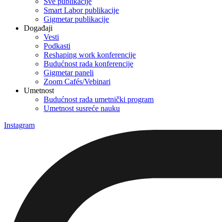
Sve publikacije
Smart Labor publikacije
Gigmetar publikacije
Događaji
Vesti
Podkasti
Reshaping work konferencije
Budućnost rada konferencije
Gigmetar paneli
Zoom Cafés/Vebinari
Umetnost
Budućnost rada umetnički program
Umetnost susreće nauku
Instagram