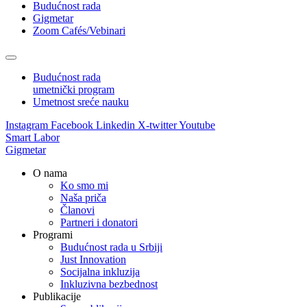
Budućnost rada
Gigmetar
Zoom Cafés/Vebinari
Budućnost rada
umetnički program
Umetnost sreće nauku
Instagram
Facebook
Linkedin
X-twitter
Youtube
Smart Labor
Gigmetar
O nama
Ko smo mi
Naša priča
Članovi
Partneri i donatori
Programi
Budućnost rada u Srbiji
Just Innovation
Socijalna inkluzija
Inkluzivna bezbednost
Publikacije