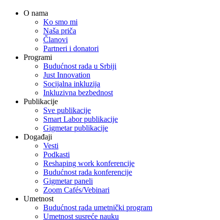
O nama
Ko smo mi
Naša priča
Članovi
Partneri i donatori
Programi
Budućnost rada u Srbiji
Just Innovation
Socijalna inkluzija
Inkluzivna bezbednost
Publikacije
Sve publikacije
Smart Labor publikacije
Gigmetar publikacije
Događaji
Vesti
Podkasti
Reshaping work konferencije
Budućnost rada konferencije
Gigmetar paneli
Zoom Cafés/Vebinari
Umetnost
Budućnost rada umetnički program
Umetnost susreće nauku