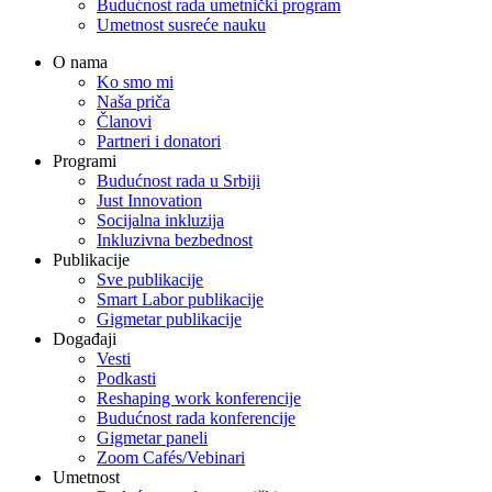
Budućnost rada umetnički program
Umetnost susreće nauku
O nama
Ko smo mi
Naša priča
Članovi
Partneri i donatori
Programi
Budućnost rada u Srbiji
Just Innovation
Socijalna inkluzija
Inkluzivna bezbednost
Publikacije
Sve publikacije
Smart Labor publikacije
Gigmetar publikacije
Događaji
Vesti
Podkasti
Reshaping work konferencije
Budućnost rada konferencije
Gigmetar paneli
Zoom Cafés/Vebinari
Umetnost