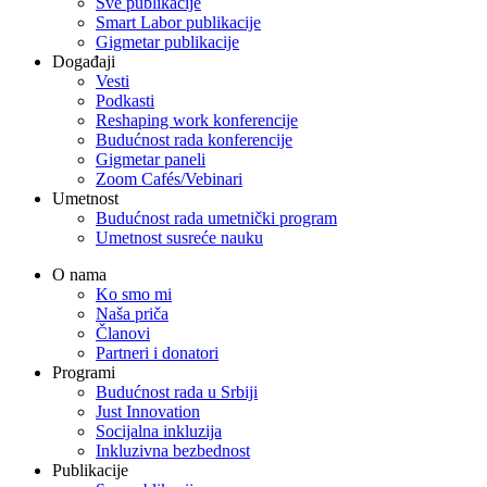
Sve publikacije
Smart Labor publikacije
Gigmetar publikacije
Događaji
Vesti
Podkasti
Reshaping work konferencije
Budućnost rada konferencije
Gigmetar paneli
Zoom Cafés/Vebinari
Umetnost
Budućnost rada umetnički program
Umetnost susreće nauku
O nama
Ko smo mi
Naša priča
Članovi
Partneri i donatori
Programi
Budućnost rada u Srbiji
Just Innovation
Socijalna inkluzija
Inkluzivna bezbednost
Publikacije