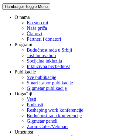
Hamburger Toggle Menu
O nama
Ko smo mi
Naša priča
Članovi
Partneri i donatori
Programi
Budućnost rada u Srbiji
Just Innovation
Socijalna inkluzija
Inkluzivna bezbednost
Publikacije
Sve publikacije
Smart Labor publikacije
Gigmetar publikacije
Događaji
Vesti
Podkasti
Reshaping work konferencije
Budućnost rada konferencije
Gigmetar paneli
Zoom Cafés/Vebinari
Umetnost