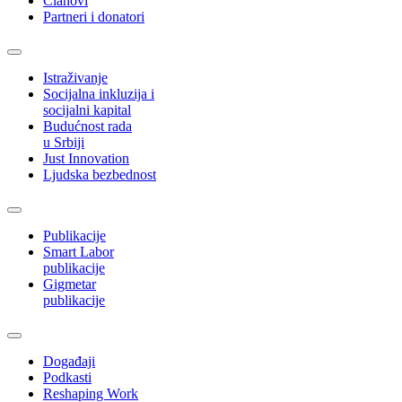
Članovi
Partneri i donatori
Istraživanje
Socijalna inkluzija i
socijalni kapital
Budućnost rada
u Srbiji
Just Innovation
Ljudska bezbednost
Publikacije
Smart Labor
publikacije
Gigmetar
publikacije
Događaji
Podkasti
Reshaping Work