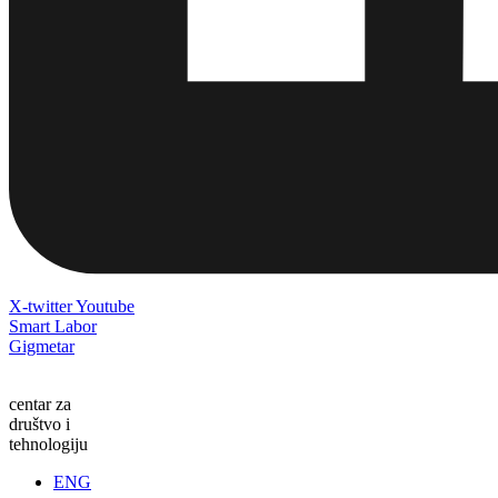
X-twitter
Youtube
Smart Labor
Gigmetar
centar za
društvo i
tehnologiju
ENG