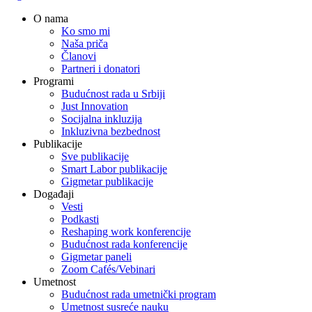
O nama
Ko smo mi
Naša priča
Članovi
Partneri i donatori
Programi
Budućnost rada u Srbiji
Just Innovation
Socijalna inkluzija
Inkluzivna bezbednost
Publikacije
Sve publikacije
Smart Labor publikacije
Gigmetar publikacije
Događaji
Vesti
Podkasti
Reshaping work konferencije
Budućnost rada konferencije
Gigmetar paneli
Zoom Cafés/Vebinari
Umetnost
Budućnost rada umetnički program
Umetnost susreće nauku