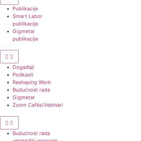
Publikacije
Smart Labor
publikacije
Gigmetar
publikacije
Događaji
Podkasti
Reshaping Work
Budućnost rada
Gigmetar
Zoom Cafés/Vebinari
Budućnost rada
umetnički program