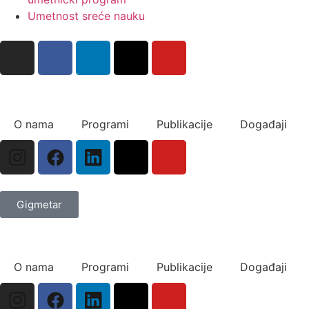
Umetnost sreće nauku
O nama
Programi
Publikacije
Događaji
Gigmetar
O nama
Programi
Publikacije
Događaji