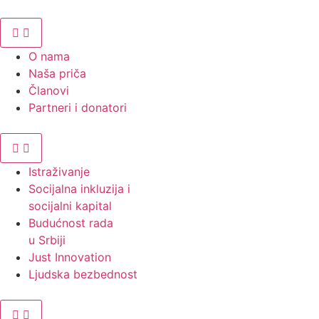
O nama
Naša priča
Članovi
Partneri i donatori
Istraživanje
Socijalna inkluzija i
socijalni kapital
Budućnost rada
u Srbiji
Just Innovation
Ljudska bezbednost