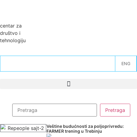
centar za
društvo i
tehnologiju
ENG
Veštine budućnosti za poljoprivredu:
FARMER trening u Trebinju