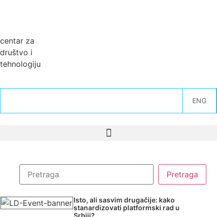
centar za
društvo i
tehnologiju
ENG
Isto, ali sasvim drugačije: kako
stanardizovati platformski rad u
Srbiji?