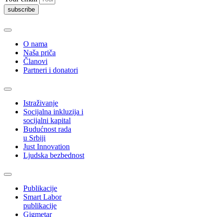
subscribe
O nama
Naša priča
Članovi
Partneri i donatori
Istraživanje
Socijalna inkluzija i
socijalni kapital
Budućnost rada
u Srbiji
Just Innovation
Ljudska bezbednost
Publikacije
Smart Labor
publikacije
Gigmetar