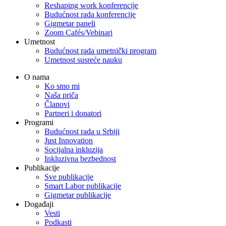
Reshaping work konferencije
Budućnost rada konferencije
Gigmetar paneli
Zoom Cafés/Vebinari
Umetnost
Budućnost rada umetnički program
Umetnost susreće nauku
O nama
Ko smo mi
Naša priča
Članovi
Partneri i donatori
Programi
Budućnost rada u Srbiji
Just Innovation
Socijalna inkluzija
Inkluzivna bezbednost
Publikacije
Sve publikacije
Smart Labor publikacije
Gigmetar publikacije
Događaji
Vesti
Podkasti