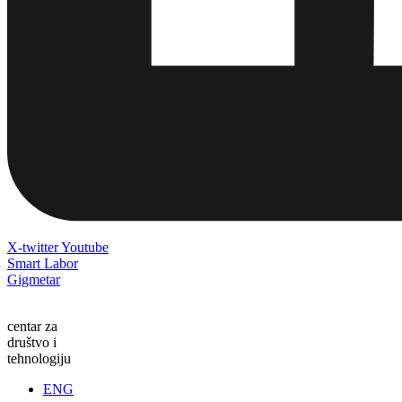
X-twitter
Youtube
Smart Labor
Gigmetar
centar za
društvo i
tehnologiju
ENG