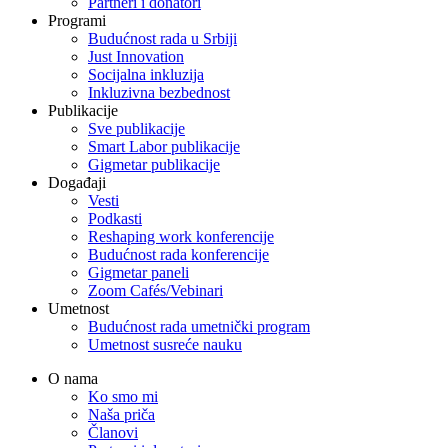
Partneri i donatori
Programi
Budućnost rada u Srbiji
Just Innovation
Socijalna inkluzija
Inkluzivna bezbednost
Publikacije
Sve publikacije
Smart Labor publikacije
Gigmetar publikacije
Događaji
Vesti
Podkasti
Reshaping work konferencije
Budućnost rada konferencije
Gigmetar paneli
Zoom Cafés/Vebinari
Umetnost
Budućnost rada umetnički program
Umetnost susreće nauku
O nama
Ko smo mi
Naša priča
Članovi