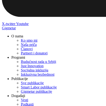
X-twitter
Youtube
Gigmetar
O nama
Ko smo mi
Naša priča
Članovi
Partneri i donatori
Programi
Budućnost rada u Srbiji
Just Innovation
Socijalna inkluzija
Inkluzivna bezbednost
Publikacije
Sve publikacije
Smart Labor publikacije
Gigmetar publikacije
Događaji
Vesti
Podkasti