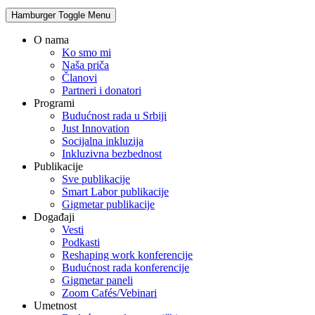
Hamburger Toggle Menu
O nama
Ko smo mi
Naša priča
Članovi
Partneri i donatori
Programi
Budućnost rada u Srbiji
Just Innovation
Socijalna inkluzija
Inkluzivna bezbednost
Publikacije
Sve publikacije
Smart Labor publikacije
Gigmetar publikacije
Događaji
Vesti
Podkasti
Reshaping work konferencije
Budućnost rada konferencije
Gigmetar paneli
Zoom Cafés/Vebinari
Umetnost