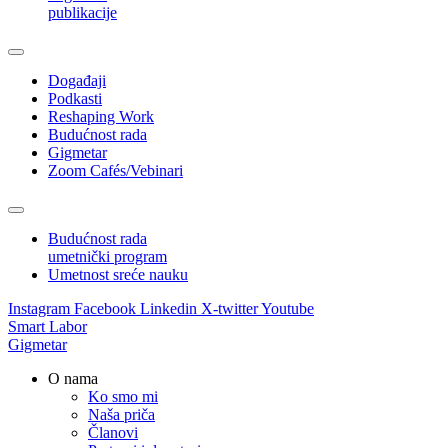
publikacije
Događaji
Podkasti
Reshaping Work
Budućnost rada
Gigmetar
Zoom Cafés/Vebinari
Budućnost rada
umetnički program
Umetnost sreće nauku
Instagram
Facebook
Linkedin
X-twitter
Youtube
Smart Labor
Gigmetar
O nama
Ko smo mi
Naša priča
Članovi