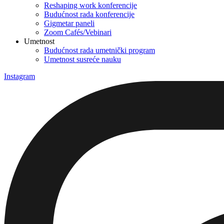
Reshaping work konferencije
Budućnost rada konferencije
Gigmetar paneli
Zoom Cafés/Vebinari
Umetnost
Budućnost rada umetnički program
Umetnost susreće nauku
Instagram