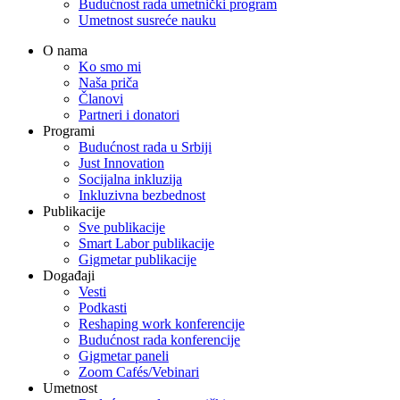
Budućnost rada umetnički program
Umetnost susreće nauku
O nama
Ko smo mi
Naša priča
Članovi
Partneri i donatori
Programi
Budućnost rada u Srbiji
Just Innovation
Socijalna inkluzija
Inkluzivna bezbednost
Publikacije
Sve publikacije
Smart Labor publikacije
Gigmetar publikacije
Događaji
Vesti
Podkasti
Reshaping work konferencije
Budućnost rada konferencije
Gigmetar paneli
Zoom Cafés/Vebinari
Umetnost