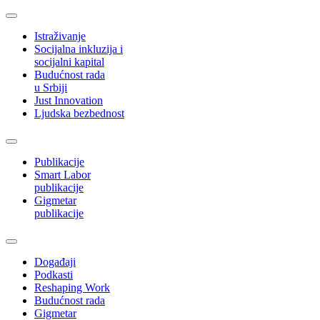
Istraživanje
Socijalna inkluzija i
socijalni kapital
Budućnost rada
u Srbiji
Just Innovation
Ljudska bezbednost
Publikacije
Smart Labor
publikacije
Gigmetar
publikacije
Događaji
Podkasti
Reshaping Work
Budućnost rada
Gigmetar