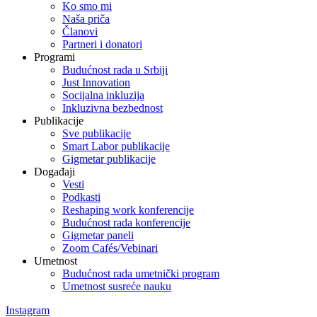
Ko smo mi
Naša priča
Članovi
Partneri i donatori
Programi
Budućnost rada u Srbiji
Just Innovation
Socijalna inkluzija
Inkluzivna bezbednost
Publikacije
Sve publikacije
Smart Labor publikacije
Gigmetar publikacije
Događaji
Vesti
Podkasti
Reshaping work konferencije
Budućnost rada konferencije
Gigmetar paneli
Zoom Cafés/Vebinari
Umetnost
Budućnost rada umetnički program
Umetnost susreće nauku
Instagram