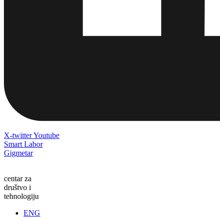
X-twitter
Youtube
Smart Labor
Gigmetar
centar za
društvo i
tehnologiju
ENG