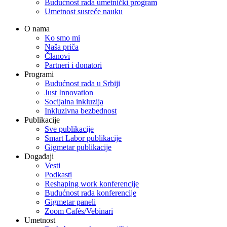
Budućnost rada umetnički program
Umetnost susreće nauku
O nama
Ko smo mi
Naša priča
Članovi
Partneri i donatori
Programi
Budućnost rada u Srbiji
Just Innovation
Socijalna inkluzija
Inkluzivna bezbednost
Publikacije
Sve publikacije
Smart Labor publikacije
Gigmetar publikacije
Događaji
Vesti
Podkasti
Reshaping work konferencije
Budućnost rada konferencije
Gigmetar paneli
Zoom Cafés/Vebinari
Umetnost