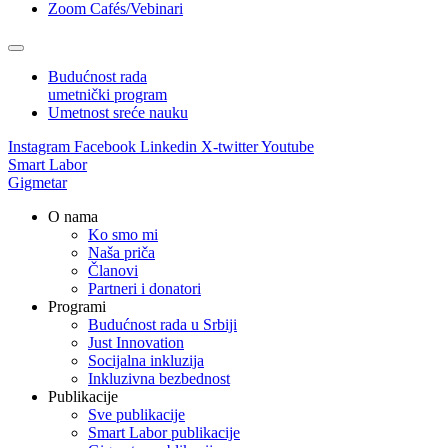
Zoom Cafés/Vebinari
Budućnost rada
umetnički program
Umetnost sreće nauku
Instagram
Facebook
Linkedin
X-twitter
Youtube
Smart Labor
Gigmetar
O nama
Ko smo mi
Naša priča
Članovi
Partneri i donatori
Programi
Budućnost rada u Srbiji
Just Innovation
Socijalna inkluzija
Inkluzivna bezbednost
Publikacije
Sve publikacije
Smart Labor publikacije