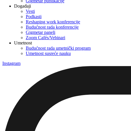
Gigmetar publikacije
Događaji
Vesti
Podkasti
Reshaping work konferencije
Budućnost rada konferencije
Gigmetar paneli
Zoom Cafés/Vebinari
Umetnost
Budućnost rada umetnički program
Umetnost susreće nauku
Instagram