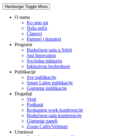
Hamburger Toggle Menu
O nama
Ko smo mi
Naša priča
Članovi
Partneri i donatori
Programi
Budućnost rada u Srbiji
Just Innovation
Socijalna inkluzija
Inkluzivna bezbednost
Publikacije
Sve publikacije
Smart Labor publikacije
Gigmetar publikacije
Događaji
Vesti
Podkasti
Reshaping work konferencije
Budućnost rada konferencije
Gigmetar paneli
Zoom Cafés/Vebinari
Umetnost