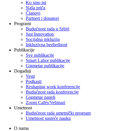
Ko smo mi
Naša priča
Članovi
Partneri i donatori
Programi
Budućnost rada u Srbiji
Just Innovation
Socijalna inkluzija
Inkluzivna bezbednost
Publikacije
Sve publikacije
Smart Labor publikacije
Gigmetar publikacije
Događaji
Vesti
Podkasti
Reshaping work konferencije
Budućnost rada konferencije
Gigmetar paneli
Zoom Cafés/Vebinari
Umetnost
Budućnost rada umetnički program
Umetnost susreće nauku
O nama