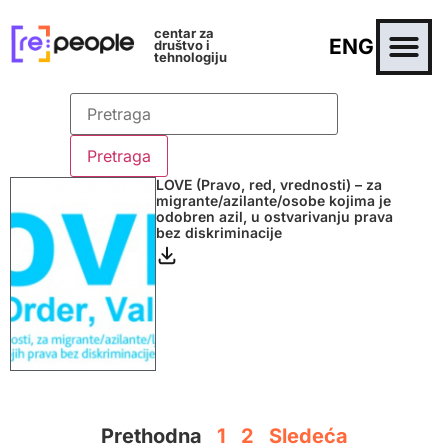
centar za
ENG
društvo i
tehnologiju
LOVE (Pravo, red, vrednosti) – za
migrante/azilante/osobe kojima je
odobren azil, u ostvarivanju prava
bez diskriminacije
Prethodna
1
2
Sledeća