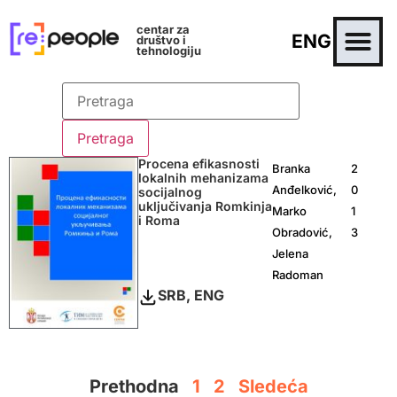
centar za
ENG
društvo i
tehnologiju
Procena efikasnosti
Branka
2
lokalnih mehanizama
Anđelković,
0
socijalnog
uključivanja Romkinja
Marko
1
i Roma
Obradović,
3
Jelena
Radoman
SRB, ENG
Prethodna
1
2
Sledeća