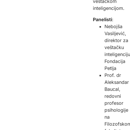
veštačkom
inteligencijom.
Panelisti
:
Nebojša
Vasiljević,
direktor za
veštačku
inteligenciju
Fondacija
Petlja
Prof. dr
Aleksandar
Baucal,
redovni
profesor
psihologije
na
Filozofsko