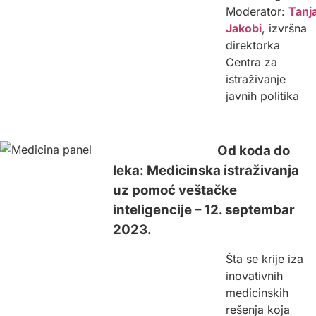
Moderator:
Tanj
Jakobi
, izvršna
direktorka
Centra za
istraživanje
javnih politika
Od koda do
leka: Medicinska istraživanja
uz pomoć veštačke
inteligencije – 12. septembar
2023.
Šta se krije iza
inovativnih
medicinskih
rešenja koja