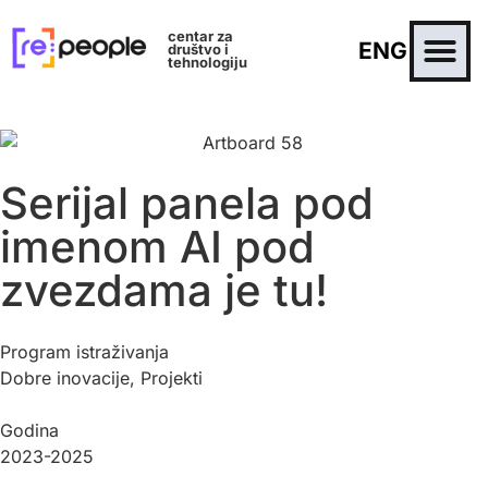
centar za
ENG
društvo i
tehnologiju
Serijal panela pod
imenom AI pod
zvezdama je tu!
Program istraživanja
Dobre inovacije
,
Projekti
Godina
2023-2025