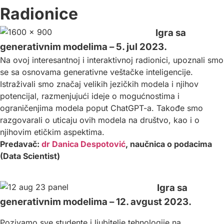
Radionice
Igra sa
generativnim modelima – 5. jul 2023.
Na ovoj interesantnoj i interaktivnoj radionici, upoznali smo
se sa osnovama generativne veštačke inteligencije.
Istraživali smo značaj velikih jezičkih modela i njihov
potencijal, razmenjujući ideje o mogućnostima i
ograničenjima modela poput ChatGPT-a. Takođe smo
razgovarali o uticaju ovih modela na društvo, kao i o
njihovim etičkim aspektima.
Predavač:
dr Danica Despotović
, naučnica o podacima
(Data Scientist)
Igra sa
generativnim modelima – 12. avgust 2023.
Pozivamo sve studente i ljubitelje tehnologije na