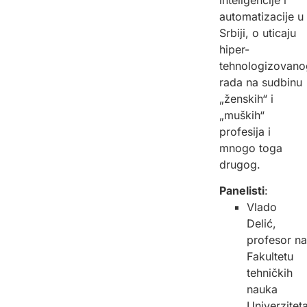
automatizacije u
Srbiji, o uticaju
hiper-
tehnologizovano
rada na sudbinu
„ženskih“ i
„muških“
profesija i
mnogo toga
drugog.
Panelisti
:
Vlado
Delić,
profesor na
Fakultetu
tehničkih
nauka
Univerzitet