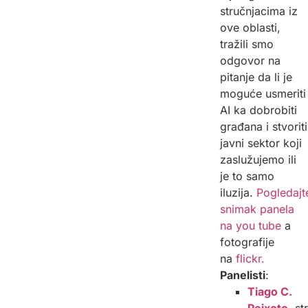
stručnjacima iz
ove oblasti,
tražili smo
odgovor na
pitanje da li je
moguće usmeriti
AI ka dobrobiti
građana i stvoriti
javni sektor koji
zaslužujemo ili
je to samo
iluzija.
Pogledajt
snimak panela
na you tube
a
fotografije
na
flickr.
Panelisti
:
Tiago C.
Peixoto
,
st