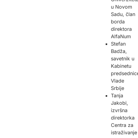
u Novom
Sadu, član
borda
direktora
AlfaNum
Stefan
Badža,
savetnik u
Kabinetu
predsednic
Vlade
Srbije
Tanja
Jakobi,
izvršna
direktorka
Centra za
istraživanje