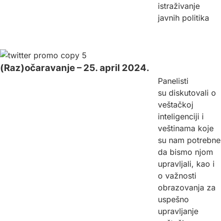
istraživanje
javnih politika
(Raz)očaravanje – 25. april 2024.
Panelisti
su diskutovali o
veštačkoj
inteligenciji i
veštinama koje
su nam potrebne
da bismo njom
upravljali, kao i
o važnosti
obrazovanja za
uspešno
upravljanje