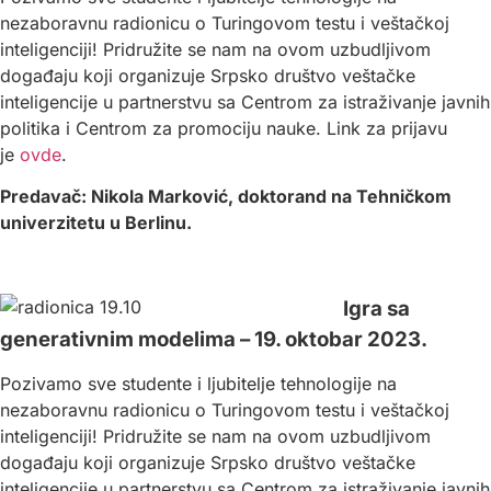
nezaboravnu radionicu o Turingovom testu i veštačkoj
inteligenciji! Pridružite se nam na ovom uzbudljivom
događaju koji organizuje Srpsko društvo veštačke
inteligencije u partnerstvu sa Centrom za istraživanje javnih
politika i Centrom za promociju nauke. Link za prijavu
je
ovde
.
Predavač: Nikola Marković, doktorand na Tehničkom
univerzitetu u Berlinu.
Igra sa
generativnim modelima – 19. oktobar 2023.
Pozivamo sve studente i ljubitelje tehnologije na
nezaboravnu radionicu o Turingovom testu i veštačkoj
inteligenciji! Pridružite se nam na ovom uzbudljivom
događaju koji organizuje Srpsko društvo veštačke
inteligencije u partnerstvu sa Centrom za istraživanje javnih