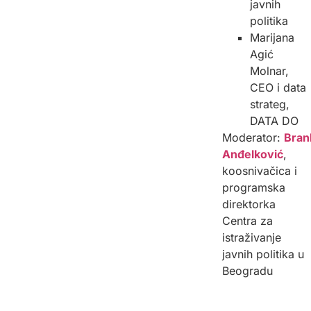
javnih
politika
Marijana
Agić
Molnar,
CEO i data
strateg,
DATA DO
Moderator:
Bran
Anđelković
,
koosnivačica i
programska
direktorka
Centra za
istraživanje
javnih politika u
Beogradu