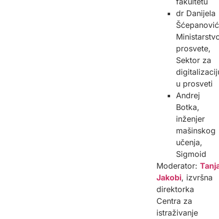
fakultetu
dr Danijela
Šćepanović
Ministarstv
prosvete,
Sektor za
digitalizacij
u prosveti
Andrej
Botka,
inženjer
mašinskog
učenja,
Sigmoid
Moderator:
Tanj
Jakobi
, izvršna
direktorka
Centra za
istraživanje