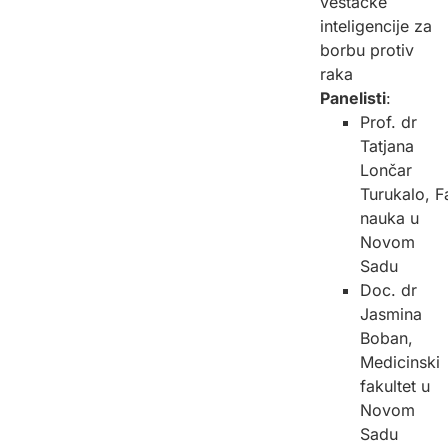
veštačke
inteligencije za
borbu protiv
raka
Panelisti
:
Prof. dr
Tatjana
Lončar
Turukalo, F
nauka u
Novom
Sadu
Doc. dr
Jasmina
Boban,
Medicinski
fakultet u
Novom
Sadu