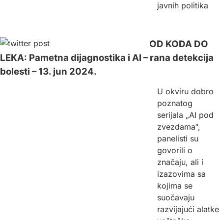
javnih politika
OD KODA DO
LEKA: Pametna dijagnostika i AI – rana detekcija
bolesti – 13. jun 2024.
U okviru dobro
poznatog
serijala „AI pod
zvezdama“,
panelisti su
govorili o
značaju, ali i
izazovima sa
kojima se
suočavaju
razvijajući alatke