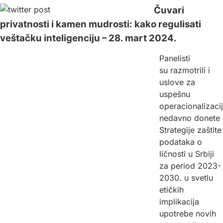
Čuvari
privatnosti i kamen mudrosti: kako regulisati
veštačku inteligenciju – 28. mart 2024.
Panelisti
su razmotrili i
uslove za
uspešnu
operacionalizaci
nedavno donete
Strategije zaštite
podataka o
ličnosti u Srbiji
za period 2023-
2030. u svetlu
etičkih
implikacija
upotrebe novih