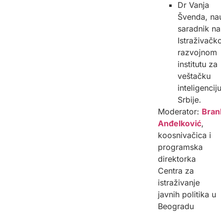
Dr Vanja
Švenda, na
saradnik na
Istraživačk
razvojnom
institutu za
veštačku
inteligencij
Srbije.
Moderator:
Bran
Anđelković
,
koosnivačica i
programska
direktorka
Centra za
istraživanje
javnih politika u
Beogradu