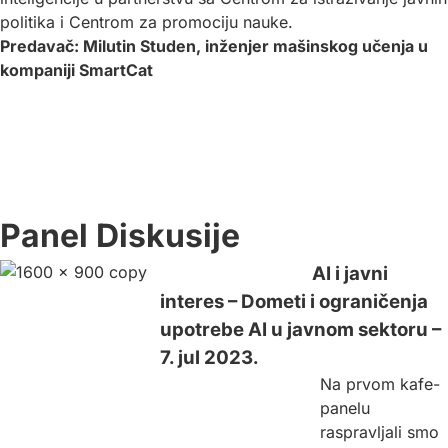
politika i Centrom za promociju nauke.
Predavač: Milutin Studen, inženjer mašinskog učenja u
kompaniji SmartCat
Panel Diskusije
AI i javni
interes – Dometi i ograničenja
upotrebe AI u javnom sektoru –
7. jul 2023.
Na prvom kafe-
panelu
raspravljali smo