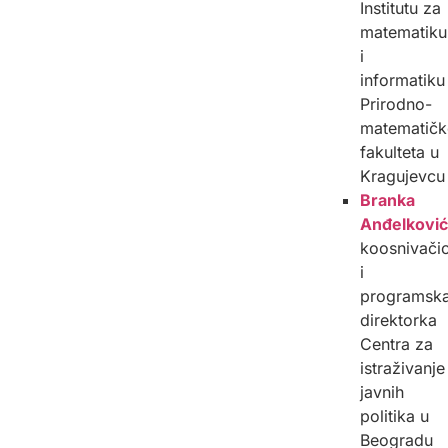
Institutu za
matematiku
i
informatiku
Prirodno-
matematič
fakulteta u
Kragujevcu
Branka
Anđelković
koosnivači
i
programsk
direktorka
Centra za
istraživanje
javnih
politika u
Beogradu