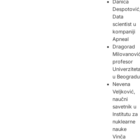
Danica
Despotović
Data
scientist u
kompaniji
Apneal
Dragorad
Milovanović
profesor
Univerzitet
u Beogradu
Nevena
Veljković,
naučni
savetnik u
Institutu za
nuklearne
nauke
Vinča