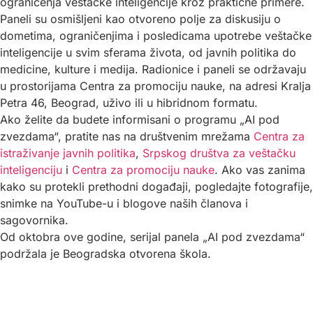
ograničenja veštačke inteligencije kroz praktične primere.
Paneli su osmišljeni kao otvoreno polje za diskusiju o
dometima, ograničenjima i posledicama upotrebe veštačke
inteligencije u svim sferama života, od javnih politika do
medicine, kulture i medija. Radionice i paneli se održavaju
u prostorijama Centra za promociju nauke, na adresi Kralja
Petra 46, Beograd, uživo ili u hibridnom formatu.
Ako želite da budete informisani o programu „AI pod
zvezdama“, pratite nas na društvenim mrežama
Centra za
istraživanje javnih politika
,
Srpskog društva za veštačku
inteligenciju
i
Centra za promociju nauke
. Ako vas zanima
kako su protekli prethodni događaji, pogledajte fotografije,
snimke na YouTube-u i blogove naših članova i
sagovornika.
Od oktobra ove godine, serijal panela „AI pod zvezdama“
podržala je Beogradska otvorena škola.