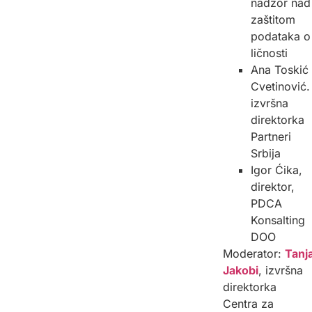
nadzor nad
zaštitom
podataka o
ličnosti
Ana Toskić
Cvetinović.
izvršna
direktorka
Partneri
Srbija
Igor Ćika,
direktor,
PDCA
Konsalting
DOO
Moderator:
Tanj
Jakobi
, izvršna
direktorka
Centra za