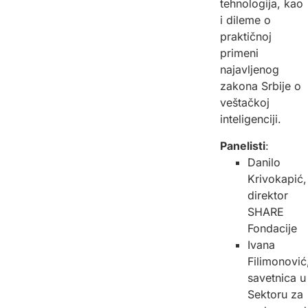
tehnologija, kao
i dileme o
praktičnoj
primeni
najavljenog
zakona Srbije o
veštačkoj
inteligenciji.
Panelisti
:
Danilo
Krivokapić,
direktor
SHARE
Fondacije
Ivana
Filimonović
savetnica u
Sektoru za