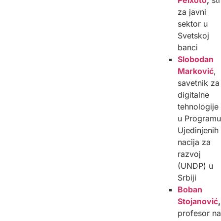
za javni
sektor u
Svetskoj
banci
Slobodan
Marković
,
savetnik za
digitalne
tehnologije
u Programu
Ujedinjenih
nacija za
razvoj
(UNDP) u
Srbiji
Boban
Stojanović
,
profesor na