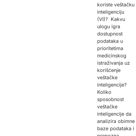
koriste veštačku
inteligenciju
(VI)? Kakvu
ulogu igra
dostupnost
podataka u
prioritetima
medicinskog
istraživanja uz
korišćenje
veštačke
inteligencije?
Koliko
sposobnost
veštačke
inteligencije da
analizira obimne
baze podataka i
prepozna