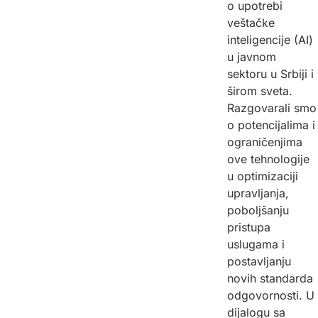
o upotrebi
veštačke
inteligencije (AI)
u javnom
sektoru u Srbiji i
širom sveta.
Razgovarali smo
o potencijalima i
ograničenjima
ove tehnologije
u optimizaciji
upravljanja,
poboljšanju
pristupa
uslugama i
postavljanju
novih standarda
odgovornosti. U
dijalogu sa