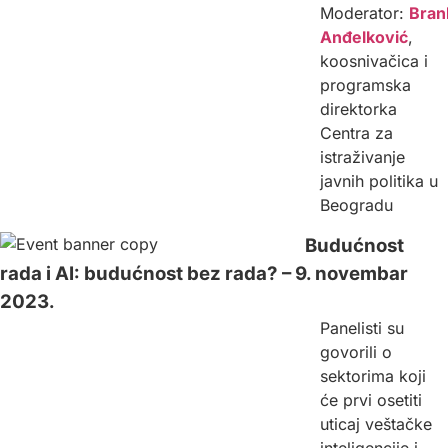
Moderator:
Bran
Anđelković
,
koosnivačica i
programska
direktorka
Centra za
istraživanje
javnih politika u
Beogradu
Budućnost
rada i AI: budućnost bez rada? – 9. novembar
2023.
Panelisti su
govorili o
sektorima koji
će prvi osetiti
uticaj veštačke
inteligencije i