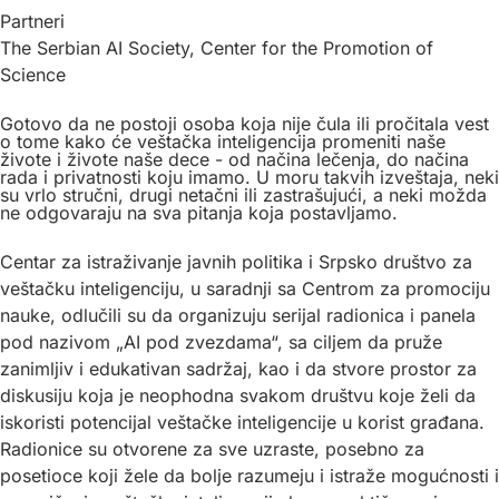
Partneri
The Serbian AI Society, Center for the Promotion of
Science
Gotovo da ne postoji osoba koja nije čula ili pročitala vest
o tome kako će veštačka inteligencija promeniti naše
živote i živote naše dece - od načina lečenja, do načina
rada i privatnosti koju imamo. U moru takvih izveštaja, neki
su vrlo stručni, drugi netačni ili zastrašujući, a neki možda
ne odgovaraju na sva pitanja koja postavljamo.
Centar za istraživanje javnih politika i Srpsko društvo za
veštačku inteligenciju, u saradnji sa Centrom za promociju
nauke, odlučili su da organizuju serijal radionica i panela
pod nazivom „AI pod zvezdama“, sa ciljem da pruže
zanimljiv i edukativan sadržaj, kao i da stvore prostor za
diskusiju koja je neophodna svakom društvu koje želi da
iskoristi potencijal veštačke inteligencije u korist građana.
Radionice su otvorene za sve uzraste, posebno za
posetioce koji žele da bolje razumeju i istraže mogućnosti i