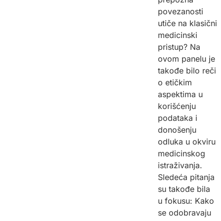
povezanosti
utiče na klasični
medicinski
pristup? Na
ovom panelu je
takođe bilo reči
o etičkim
aspektima u
korišćenju
podataka i
donošenju
odluka u okviru
medicinskog
istraživanja.
Sledeća pitanja
su takođe bila
u fokusu: Kako
se odobravaju