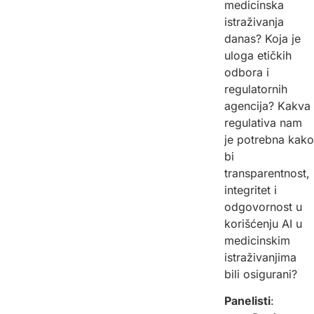
medicinska
istraživanja
danas? Koja je
uloga etičkih
odbora i
regulatornih
agencija? Kakva
regulativa nam
je potrebna kako
bi
transparentnost,
integritet i
odgovornost u
korišćenju AI u
medicinskim
istraživanjima
bili osigurani?
Panelisti
: