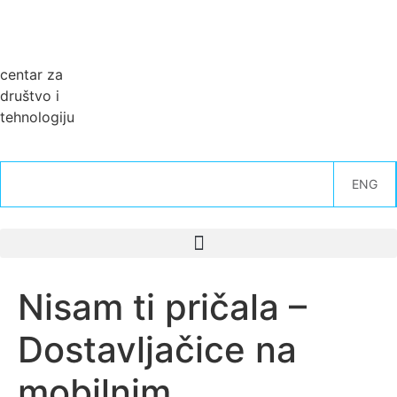
centar za
društvo i
tehnologiju
ENG
Nisam ti pričala –
Dostavljačice na
mobilnim