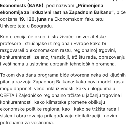
Economists (BAAE)
, pod nazivom
„Primenjena
ekonomija za inkluzivni rast na Zapadnom Balkanu“
, biće
održana
19. i 20. juna
na Ekonomskom fakultetu
Univerziteta u Beogradu.
Konferencija će okupiti istraživače, univerzitetske
profesore i stručnjake iz regiona i Evrope kako bi
razgovarali o ekonomskom rastu, regionalnoj trgovini,
konkurentnosti, zelenoj tranziciji, tržištu rada, obrazovanju
i veštinama u uslovima ubrzanih tehnoloških promena.
Tokom dva dana programa biće otvorena neka od ključnih
pitanja razvoja Zapadnog Balkana: kako novi modeli rasta
mogu doprineti većoj inkluzivnosti, kakvu ulogu imaju
CEFTA i Zajedničko regionalno tržište u jačanju trgovine i
konkurentnosti, kako klimatske promene oblikuju
ekonomske politike regiona, kao i kako se tržišta rada i
sistemi obrazovanja prilagođavaju digitalizaciji i novim
potrebama za veštinama.