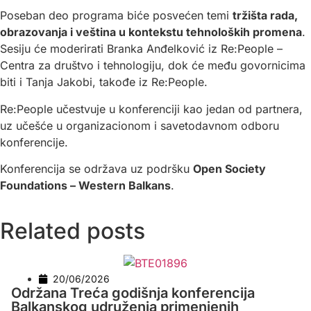
Poseban deo programa biće posvećen temi
tržišta rada,
obrazovanja i veština u kontekstu tehnoloških promena
.
Sesiju će moderirati Branka Anđelković iz Re:People –
Centra za društvo i tehnologiju, dok će među govornicima
biti i Tanja Jakobi, takođe iz Re:People.
Re:People učestvuje u konferenciji kao jedan od partnera,
uz učešće u organizacionom i savetodavnom odboru
konferencije.
Konferencija se održava uz podršku
Open Society
Foundations – Western Balkans
.
Related posts
20/06/2026
Održana Treća godišnja konferencija
Balkanskog udruženja primenjenih