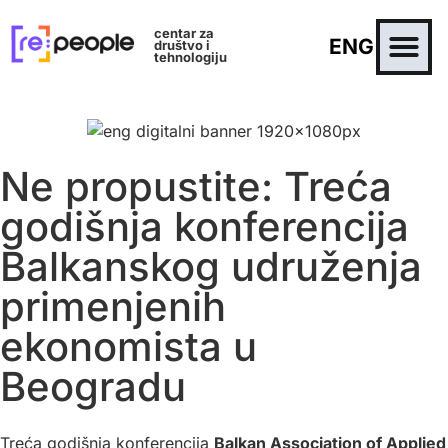
centar za
ENG
društvo i
tehnologiju
Ne propustite: Treća
godišnja konferencija
Balkanskog udruženja
primenjenih
ekonomista u
Beogradu
Treća godišnja konferencija
Balkan Association of Applied