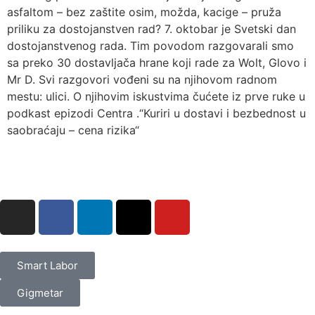
asfaltom – bez zaštite osim, možda, kacige – pruža
priliku za dostojanstven rad? 7. oktobar je Svetski dan
dostojanstvenog rada. Tim povodom razgovarali smo
sa preko 30 dostavljača hrane koji rade za Wolt, Glovo i
Mr D. Svi razgovori vođeni su na njihovom radnom
mestu: ulici. O njihovim iskustvima čućete iz prve ruke u
podkast epizodi Centra .“Kuriri u dostavi i bezbednost u
saobraćaju – cena rizika“
Smart Labor
Gigmetar