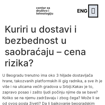
centar za
ENG
društvo i
tehnologiju
Kuriri u dostavi i
bezbednost u
saobraćaju – cena
rizika?
U Beogradu trenutno ima oko 3 hiljade dostavljača
hrane, takozvanih platformskih ili gig radnika, a sve ih je
više i na ulicama većih gradova u Srbiji.Kakav je to,
zapravo posao i zašto ljudi počinju njime da se bave?
Koliko se na njemu zadržavaju i zbog čega? Može li se
od ovog posla živeti? Da li bajkovanje beogradskim