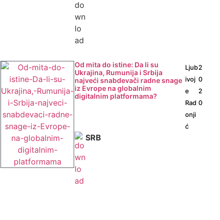
Od mita do istine: Da li su
Ljub
2
Ukrajina, Rumunija i Srbija
ivoj
0
najveći snabdevači radne snage
iz Evrope na globalnim
e
2
digitalnim platformama?
Rad
0
onji
ć
SRB