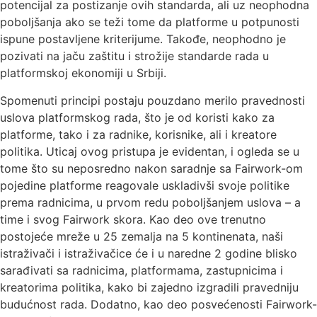
potencijal za postizanje ovih standarda, ali uz neophodna
poboljšanja ako se teži tome da platforme u potpunosti
ispune postavljene kriterijume. Takođe, neophodno je
pozivati na jaču zaštitu i strožije standarde rada u
platformskoj ekonomiji u Srbiji.
Spomenuti principi postaju pouzdano merilo pravednosti
uslova platformskog rada, što je od koristi kako za
platforme, tako i za radnike, korisnike, ali i kreatore
politika. Uticaj ovog pristupa je evidentan, i ogleda se u
tome što su neposredno nakon saradnje sa Fairwork-om
pojedine platforme reagovale uskladivši svoje politike
prema radnicima, u prvom redu poboljšanjem uslova – a
time i svog Fairwork skora. Kao deo ove trenutno
postojeće mreže u 25 zemalja na 5 kontinenata, naši
istraživači i istraživačice će i u naredne 2 godine blisko
sarađivati sa radnicima, platformama, zastupnicima i
kreatorima politika, kako bi zajedno izgradili pravedniju
budućnost rada. Dodatno, kao deo posvećenosti Fairwork-