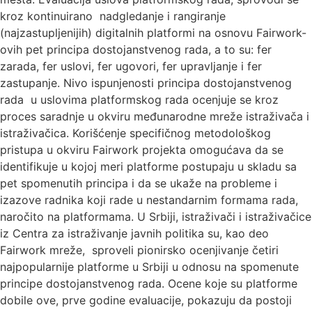
kroz kontinuirano nadgledanje i rangiranje
(najzastupljenijih) digitalnih platformi na osnovu Fairwork-
ovih pet principa dostojanstvenog rada, a to su: fer
zarada, fer uslovi, fer ugovori, fer upravljanje i fer
zastupanje. Nivo ispunjenosti principa dostojanstvenog
rada u uslovima platformskog rada ocenjuje se kroz
proces saradnje u okviru međunarodne mreže istraživača i
istraživačica. Korišćenje specifičnog metodološkog
pristupa u okviru Fairwork projekta omogućava da se
identifikuje u kojoj meri platforme postupaju u skladu sa
pet spomenutih principa i da se ukaže na probleme i
izazove radnika koji rade u nestandarnim formama rada,
naročito na platformama. U Srbiji, istraživači i istraživačice
iz Centra za istraživanje javnih politika su, kao deo
Fairwork mreže, sproveli pionirsko ocenjivanje četiri
najpopularnije platforme u Srbiji u odnosu na spomenute
principe dostojanstvenog rada. Ocene koje su platforme
dobile ove, prve godine evaluacije, pokazuju da postoji