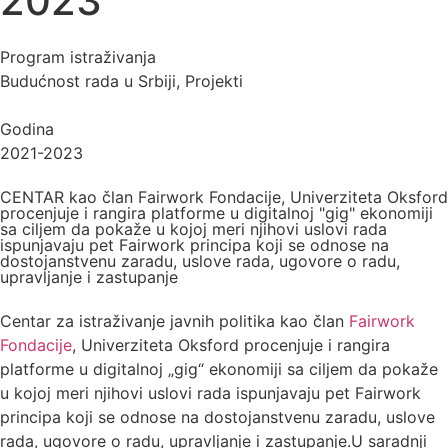
2023
Program istraživanja
Budućnost rada u Srbiji
,
Projekti
Godina
2021-2023
CENTAR kao član Fairwork Fondacije, Univerziteta Oksford
procenjuje i rangira platforme u digitalnoj "gig" ekonomiji
sa ciljem da pokaže u kojoj meri njihovi uslovi rada
ispunjavaju pet Fairwork principa koji se odnose na
dostojanstvenu zaradu, uslove rada, ugovore o radu,
upravljanje i zastupanje
Centar za istraživanje javnih politika kao član
Fairwork
Fondacije
, Univerziteta Oksford procenjuje i rangira
platforme u digitalnoj „gig“ ekonomiji sa ciljem da pokaže
u kojoj meri njihovi uslovi rada ispunjavaju pet Fairwork
principa koji se odnose na dostojanstvenu zaradu, uslove
rada, ugovore o radu, upravljanje i zastupanje.U saradnji