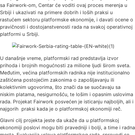
sa Fairwork-om, Centar će voditi ovaj proces merenja u
Srbiji i ukazivati na primere dobrih i loših praksi u
rastućem sektoru platformske ekonomije, i davati ocene o
pravičnosti i dostojanstvenosti rada na svakoj operativnoj
platformi u Srbiji.
U današnje vreme, platformski rad predstavlja izvor
prihoda i brojnih mogućnosti za milione ljudi širom sveta.
Međutim, većina platformskih radnika nije institucionalno
zaštićena postojećim zakonima o zapošljavanju ili
kolektivnim ugovorima, što znači da se suočavaju sa
niskim platama, nesigurnošću, te lošim i opasnim uslovima
rada. Projekat Fairwork posvećen je isticanju najboljih, ali i
najgorih praksi kada je o platformskoj ekonomiji reč.
Glavni cilj projekta jeste da ukaže da u platformskoj
ekonomiji poslovi mogu biti pravedniji i bolji, a time i radna
mesta. Evaluacija uslova platformskog rada, sprovodi se