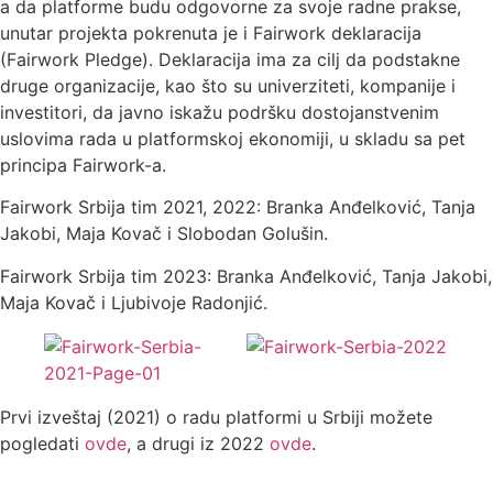
a da platforme budu odgovorne za svoje radne prakse,
unutar projekta pokrenuta je i Fairwork deklaracija
(Fairwork Pledge). Deklaracija ima za cilj da podstakne
druge organizacije, kao što su univerziteti, kompanije i
investitori, da javno iskažu podršku dostojanstvenim
uslovima rada u platformskoj ekonomiji, u skladu sa pet
principa Fairwork-a.
Fairwork Srbija tim 2021, 2022: Branka Anđelković, Tanja
Jakobi, Maja Kovač i Slobodan Golušin.
Fairwork Srbija tim 2023: Branka Anđelković, Tanja Jakobi,
Maja Kovač i Ljubivoje Radonjić.
Prvi izveštaj (2021) o radu platformi u Srbiji možete
pogledati
ovde
, a drugi iz 2022
ovde
.