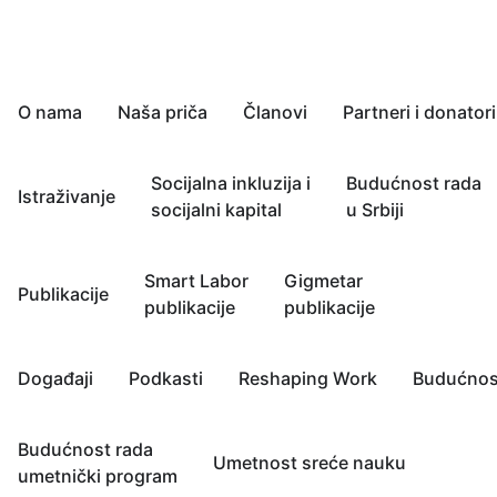
O nama
Naša priča
Članovi
Partneri i donatori
Socijalna inkluzija i
Budućnost rada
Istraživanje
socijalni kapital
u Srbiji
Smart Labor
Gigmetar
Publikacije
publikacije
publikacije
Događaji
Podkasti
Reshaping Work
Budućnos
Budućnost rada
Umetnost sreće nauku
umetnički program