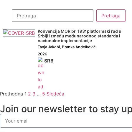
Konvencija MOR br. 193: platformski rad u
Srbiji između međunarodnog standarda i
nacionalne implementacije
Tanja Jakobi, Branka Anđelković
2026
SRB
Prethodna
1
2
3
…
5
Sledeća
Join our newsletter to stay u