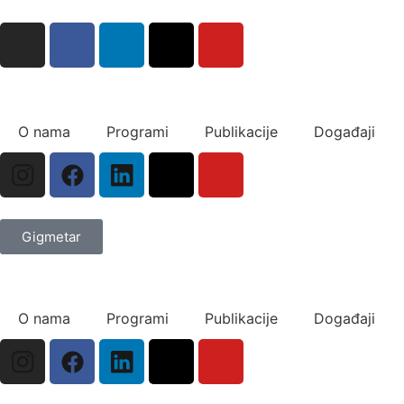
O nama
Programi
Publikacije
Događaji
Gigmetar
O nama
Programi
Publikacije
Događaji