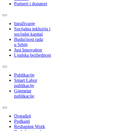
Partneri i donatori
Istraživanje
Socijalna inkluzija i
socijalni kapital
Budućnost rada
u Srbiji
Just Innovation
Ljudska bezbednost
Publikacije
Smart Labor
publikacije
Gigmetar
publikacije
Događaji
Podkasti
Reshaping Work