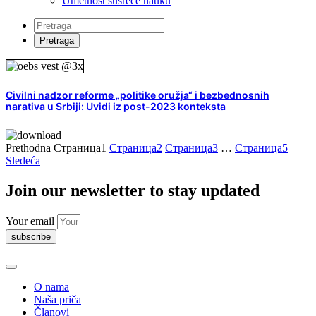
Umetnost susreće nauku
Civilni nadzor reforme „politike oružja“ i bezbednosnih
narativa u Srbiji: Uvidi iz post-2023 konteksta
Prethodna
Страница
1
Страница
2
Страница
3
…
Страница
5
Sledeća
Join our newsletter to stay updated
Your email
subscribe
O nama
Naša priča
Članovi