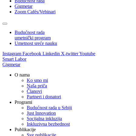
Budućnost rada
Gigmetar
Zoom Cafés/Vebinari
Budućnost rada
umetnički program
Umetnost sreće nauku
Instagram
Facebook
Linkedin
X-twitter
Youtube
Smart Labor
Gigmetar
O nama
Ko smo mi
Naša priča
Članovi
Partneri i donatori
Programi
Budućnost rada u Srbiji
Just Innovation
Socijalna inkluzija
Inkluzivna bezbednost
Publikacije
Sve publikacije