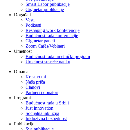
Smart Labor publikacije
Gigmetar publikacije
Događaji
Vesti
Podkasti
Reshaping work konferencije
Budućnost rada konferencije
Gigmetar paneli
Zoom Cafés/Vebinari
Umetnost
Budućnost rada umetnički program
Umetnost susreće nauku
O nama
Ko smo mi
Naša priča
Članovi
Partneri i donatori
Programi
Budućnost rada u Srbiji
Just Innovation
Socijalna inkluzija
Inkluzivna bezbednost
Publikacije
Sve publikacije