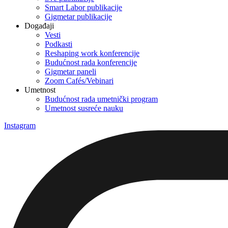
Smart Labor publikacije
Gigmetar publikacije
Događaji
Vesti
Podkasti
Reshaping work konferencije
Budućnost rada konferencije
Gigmetar paneli
Zoom Cafés/Vebinari
Umetnost
Budućnost rada umetnički program
Umetnost susreće nauku
Instagram