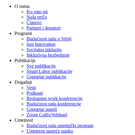
O nama
Ko smo mi
Naša priča
Članovi
Partneri i donatori
Programi
Budućnost rada u Srbiji
Just Innovation
Socijalna inkluzija
Inkluzivna bezbednost
Publikacije
Sve publikacije
Smart Labor publikacije
Gigmetar publikacije
Događaji
Vesti
Podkasti
Reshaping work konferencije
Budućnost rada konferencije
Gigmetar paneli
Zoom Cafés/Vebinari
Umetnost
Budućnost rada umetnički program
Umetnost susreće nauku