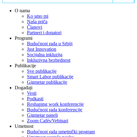
O nama
Ko smo mi
Naša priča
Članovi
Partneri i donatori
Programi
Budućnost rada u Srbiji
Just Innovation
Socijalna inkluzija
Inkluzivna bezbednost
Publikacije
Sve publikacije
Smart Labor publikacije
Gigmetar publikacije
Događaji
Vesti
Podkasti
Reshaping work konferencije
Budućnost rada konferencije
Gigmetar paneli
Zoom Cafés/Vebinari
Umetnost
Budućnost rada umetnički program