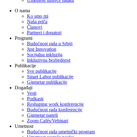
Umetnost susreće nauku
O nama
Ko smo mi
Naša priča
Članovi
Partneri i donatori
Programi
Budućnost rada u Srbiji
Just Innovation
Socijalna inkluzija
Inkluzivna bezbednost
Publikacije
Sve publikacije
Smart Labor publikacije
Gigmetar publikacije
Događaji
Vesti
Podkasti
Reshaping work konferencije
Budućnost rada konferencije
Gigmetar paneli
Zoom Cafés/Vebinari
Umetnost
Budućnost rada umetnički program