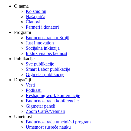
O nama
Ko smo mi
Naša priča
Članovi
Partneri i donatori
Programi
Budućnost rada u Srbiji
Just Innovation
Socijalna inkluzija
Inkluzivna bezbednost
Publikacije
Sve publikacije
Smart Labor publikacije
Gigmetar publikacije
Događaji
Vesti
Podkasti
Reshaping work konferencije
Budućnost rada konferencije
Gigmetar paneli
Zoom Cafés/Vebinari
Umetnost
Budućnost rada umetnički program
Umetnost susreće nauku