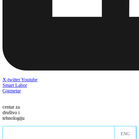
X-twitter
Youtube
Smart Labor
Gigmetar
centar za
društvo i
tehnologiju
ENG