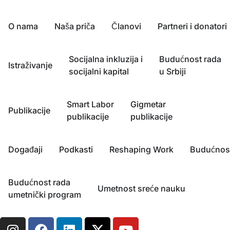
O nama
Naša priča
Članovi
Partneri i donatori
Socijalna inkluzija i
Budućnost rada
Istraživanje
socijalni kapital
u Srbiji
Smart Labor
Gigmetar
Publikacije
publikacije
publikacije
Događaji
Podkasti
Reshaping Work
Budućnost
Budućnost rada
Umetnost sreće nauku
umetnički program